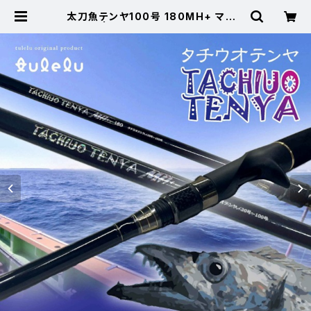
太刀魚テンヤ100号 180MH+ マット
ブルー | 東海つり具 公式オンライン
ストア