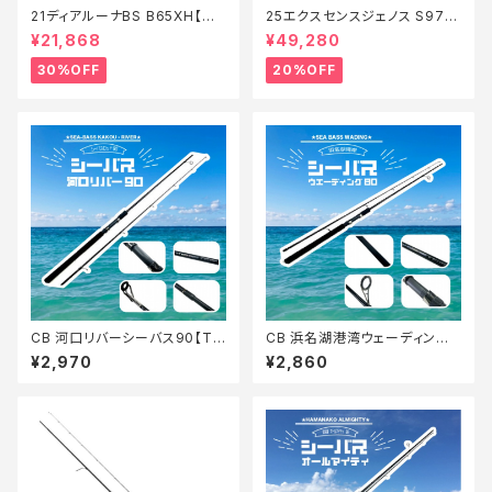
21ディアルーナBS B65XH【特
25エクスセンスジェノス S97M
価ロッド】【30】
H/F【特価ロッド】【20】
¥21,868
¥49,280
30%OFF
20%OFF
CB 河口リバーシーバス90【Tオ
CB 浜名湖港湾ウェーディング
リ】
シーバス80【Tオリ】
¥2,970
¥2,860