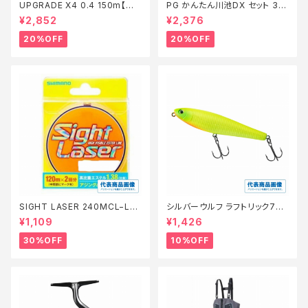
UPGRADE X4 0.4 150m【特
PG かんたん川池DX セット 36
価仕掛】【20】
0【特価セット】【20】
¥2,852
¥2,376
20%OFF
20%OFF
SIGHT LASER 240MCL−L75
シルバーウルフ ラフトリック70Ｆ
Q 橙 0.2【特価仕掛】【30】
【スタッフ永徳浜名湖セレクト】
¥1,109
¥1,426
【10】
30%OFF
10%OFF