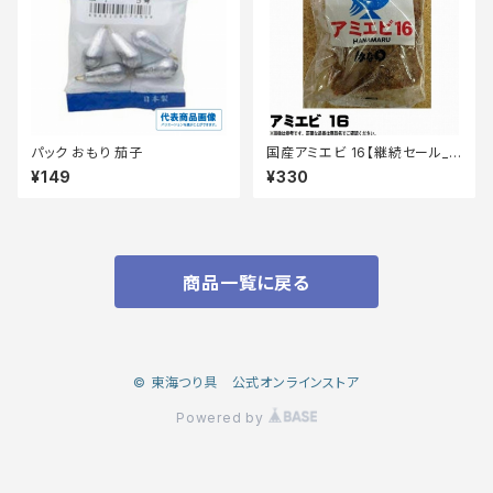
パック おもり 茄子
国産アミエビ 16【継続セール_
エサ】
¥149
¥330
商品一覧に戻る
© 東海つり具 公式オンラインストア
Powered by