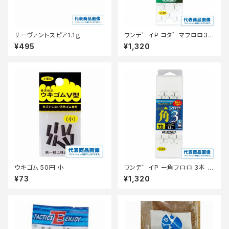
サーヴァントスピア1.1ｇ
ワンテ゛イP コタ゛マフロロ3本
6.5
¥495
¥1,320
ウキゴム 50円 小
ワンテ゛イP ー角フロロ 3本 6.
5
¥73
¥1,320