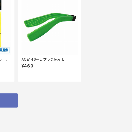
ル_仕
ACE146ーL プラつかみ L
¥460