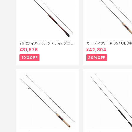
26セフィアリミテッド ティップエギ
カーディフST P S54UL【
ング S63ML+S【継続セール_ロッ
ド】【20】
¥81,576
¥42,804
ド】【10】
10%OFF
20%OFF