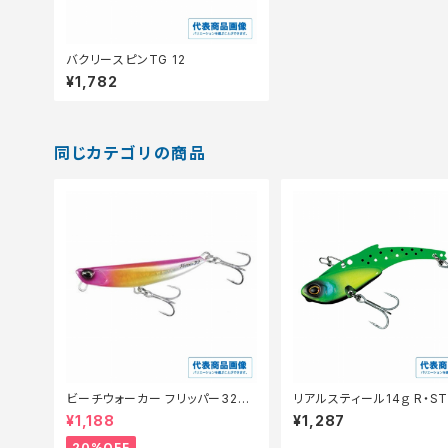
バクリースピンTG 12
¥1,782
同じカテゴリの商品
ビーチウォーカー フリッパー32g
リアルスティール14ｇ R・ST
【特価ルアー】【20】
4
¥1,188
¥1,287
20%OFF