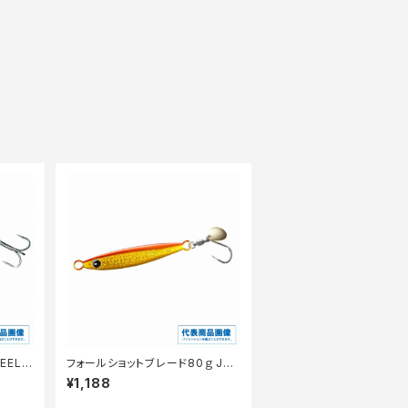
EEL1
フォールショットブレード80ｇ JU
−W08X
¥1,188