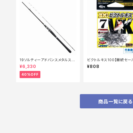
19ソルティーアドバンスメタルスッ
ビクトルキス100【継続セー
テ B66MLS【特価竿】【40】
掛】
¥6,330
¥808
40%OFF
商品一覧に戻る