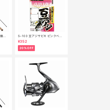
特価ロッ
S−103 豆アジサビキ ピンクベイト
1【特価仕掛】【20】
¥352
20%OFF