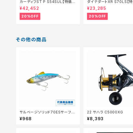
カーディフST P S54SUL【特価ロ
ダイナダートXR S70LS【
ッド】【20】
ド】【20】
¥42,452
¥23,285
20%OFF
20%OFF
その他の商品
サルベージソリッド70ESサーフエ
22 サハラ C5000XG
ディションXG−V70V
¥968
¥8,393