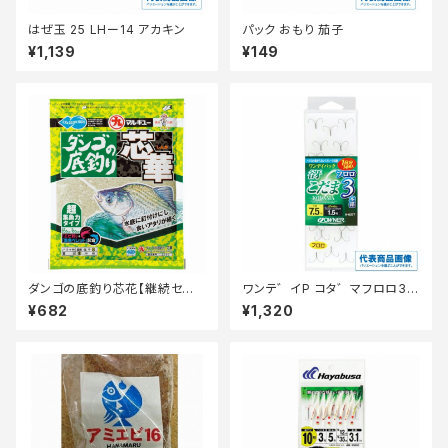
はぜ玉 25 LHー14 アカキン
パック おもり 茄子
¥1,139
¥149
ダンゴの底釣り芯花【継続セー
ワンテ゛イP コタ゛マフロロ3本
ル_エサ】
6.5
¥682
¥1,320