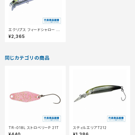
エクリプス フィードシャロー CF
S105
¥2,365
同じカテゴリの商品
TR−018L ストロベリーP 21T
スティルエリアT212
¥440
¥1,386