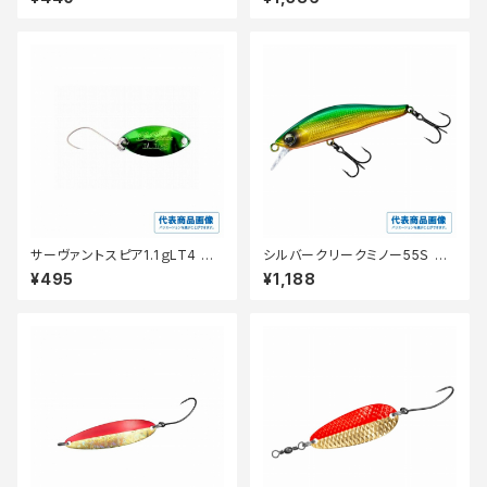
サーヴァントスピア1.1ｇLT4 グ
シルバークリークミノー55Ｓ ア
リーンフィニッシュ
カキン
¥495
¥1,188