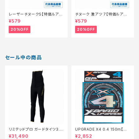
レーザーチヌークS【特価ルア
チヌーク 激アツ 7【特価ルアー】
ー】【20】
【20】
¥579
¥579
20%OFF
20%OFF
セール中の商品
リミテッドプロ ガードタイツ3.0
UPGRADE X4 0.4 150m【特
FI−540X 黒 LB【特価装備】【2
価仕掛】【20】
¥31,490
¥2,852
0】