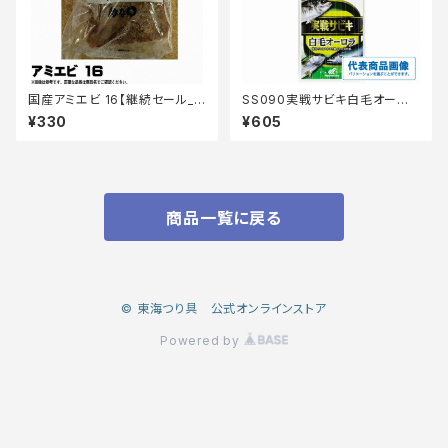
国産アミエビ 16【継続セール_
SS090実戦サビキ白毛オーロ
エサ】
ラ10号
¥330
¥605
商品一覧に戻る
© 東海つり具 公式オンラインストア
Powered by