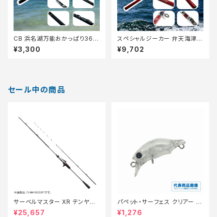
CB 浜名湖万能おかっぱり360
スペシャルジーカー 弁天海津
【Tオリ】
朱 270M【Tオリ】
¥3,300
¥9,702
セール中の商品
サーベルマスター XR テンヤ
パペット・サーフェス クリアー 0
73MH 185R【特価ロッド】【30】
1【特価ルアー】【20】
¥25,657
¥1,276