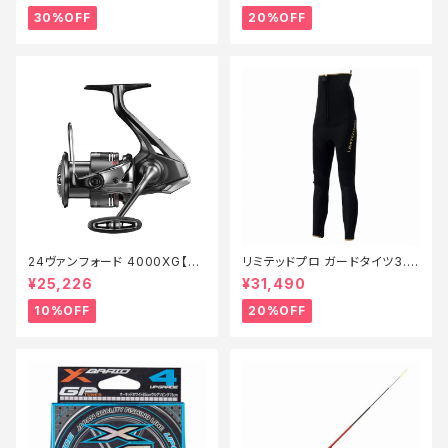
30%OFF
20%OFF
24ヴァンフォード 4000XG【継
リミテッドプロ ガードタイツ3.0
続セール_リール】【10】
FI−540X 黒 LB【特価装備】【2
¥25,226
¥31,490
0】
10%OFF
20%OFF