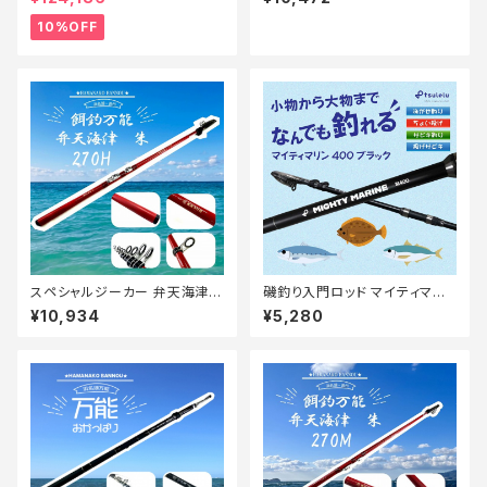
10%OFF
スペシャルジーカー 弁天海津
磯釣り入門ロッド マイティマリ
朱 270H【Tオリ】
ン 400 マットブラック
¥10,934
¥5,280