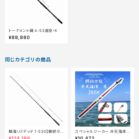
トーナメント磯 4-53遠投・K
¥88,880
同じカテゴリの商品
鱗海リミテッド 1-530【継続セ
スペシャルジーカー 弁天海津
ール_ロッド】【10】
朱 300M【Tオリ】
¥124,186
¥10,472