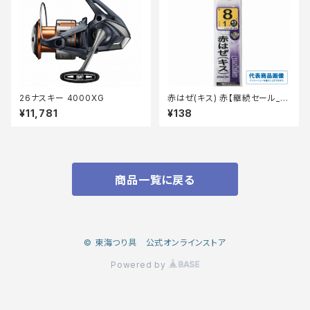
26ナスキー 4000XG
赤はぜ(キス) 赤【継続セール_仕
掛】
¥11,781
¥138
商品一覧に戻る
© 東海つり具 公式オンラインストア
Powered by