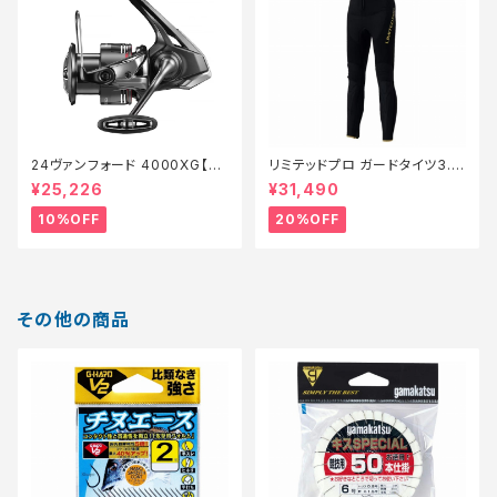
24ヴァンフォード 4000XG【継
リミテッドプロ ガードタイツ3.0
続セール_リール】【10】
FI−540X 黒 LB【特価装備】【2
¥25,226
¥31,490
0】
10%OFF
20%OFF
その他の商品