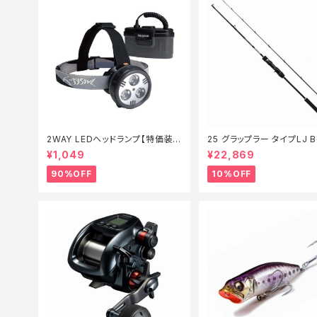
2WAY LEDヘッドランプ【特価装
25 グラップラー タイプLJ B63-3
備】【90】
【継続セール_ロッド】【10】
¥1,049
¥22,869
90%OFF
10%OFF