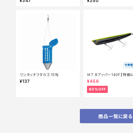
¥347
¥250
ワンタッチフタカゴ 15匁
ＭT Bアッパー140F【特価
【80】
¥137
¥456
80%OFF
商品一覧に戻る