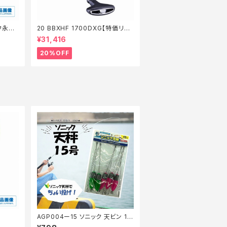
ッフ永徳
20 BBXHF 1700DXG【特価リー
】
ル】【20】
¥31,416
20%OFF
AGP004ー15 ソニック 天ビン 15
号5P(TOOEM)【Tオリ】