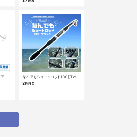
¥798
ルアー】
なんでもショートロッド180【Tオ
リ】
¥990