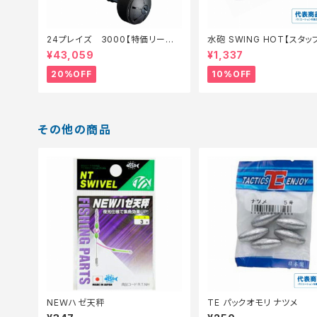
24プレイズ 3000【特価リール】
水砲 SWING HOT【スタ
【20】
夏のチニングオススメルアー
¥43,059
¥1,337
20%OFF
10%OFF
その他の商品
NEＷハゼ天秤
TE パックオモリ ナツメ