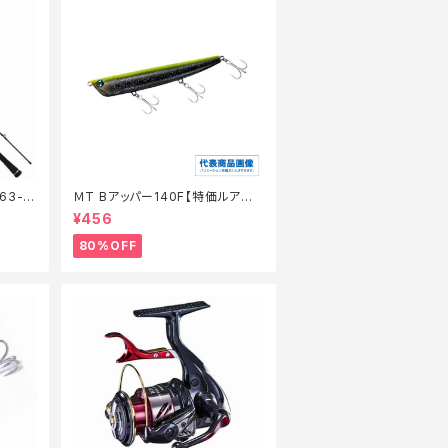
ＭT Bアッパー140F【特価ルアー】
【80】
¥456
80%OFF