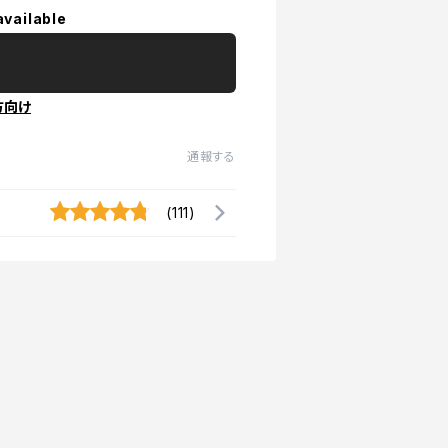
available
方向け
通報する
(111)