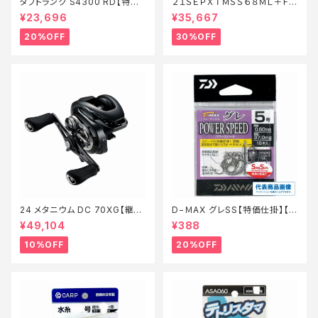
タフトランク S4300 RD【特価
２１ＳＥＰＸＴＭＳＳ６８ＭＬ＋ＦＡ
装備】【20】
【特価ロッド】【30】
¥23,696
¥35,667
20%OFF
30%OFF
24 メタニウム DC 70XG【継続
D−ＭAX グレSS【特価仕掛】【2
セール_リール】【10】
0】
¥49,104
¥388
10%OFF
20%OFF