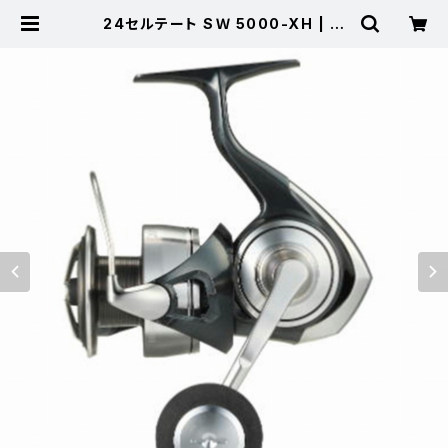
24セルテート SＷ 5000-XH | 東
海つり具 公式オンラインストア