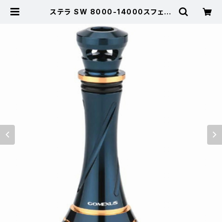
ステラ SW 8000-14000スフェロ
ス SW 8000PG/8000HG ブラッ
クゴールド R9-BS-BNGD | 東海つ
り具 公式オンラインストア