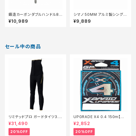
鍛造カーボンダブルハンドル82
シマノ 50MM アルミ製シングル
mm シマノ ブラックシルバー H1
ハンドル 湯川マサタカ氏全面監
¥10,989
¥9,889
S82YD22DFBKSR
修チタン製ノブ 50mm 焼入れ
ゴールド LYS50T42ASJGDX
T
セール中の商品
リミテッドプロ ガードタイツ3.0
UPGRADE X4 0.4 150m【特
FI−540X 黒 LB【特価装備】【2
価仕掛】【20】
¥31,490
¥2,852
0】
20%OFF
20%OFF