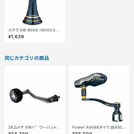
ステラ SW 8000-14000スフ
ェロス SW 8000PG/8000HG
¥1,639
ブラックゴールド R9-BS-BNG
D
同じカテゴリの商品
26ユメヤ SWハ゜ワーハント゛
Power Arm98ダイワ 旧450
ル 85ラウント゛
0〜5500 新8000〜14000
¥24,200
¥33,000