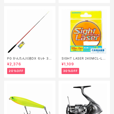
PG かんたん川池DX セット 36
SIGHT LASER 240MCL−L75
0【特価セット】【20】
Q 橙 0.2【特価仕掛】【30】
¥2,376
¥1,109
20%OFF
30%OFF