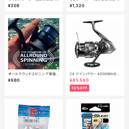
ーS 10ｃm
5
¥308
¥1,320
オールラウンドスピニング東海B
24 ツインパワー 4000MHG
K 3号100M付【Tオリ】
【継続セール_リール】【10】
¥980
¥43,560
10%OFF