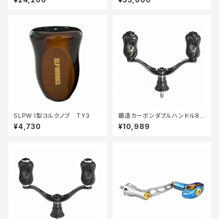
SLPW I型コルクノブ TY3
鍛造カーボンダブルハンドル82
mm シマノ ブラック H1S82YD
¥4,730
¥10,989
22DFBKBK