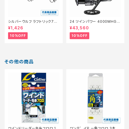
シルバーウルフ ラフトリック70Ｆ
24 ツインパワー 4000MHG
【スタッフ永徳浜名湖セレクト】
【継続セール_リール】【10】
¥1,426
¥43,560
【10】
10%OFF
10%OFF
その他の商品
ワインドリーダー先糸フロロ 12
ワンテ゛イP ー角フロロ 3本 6.