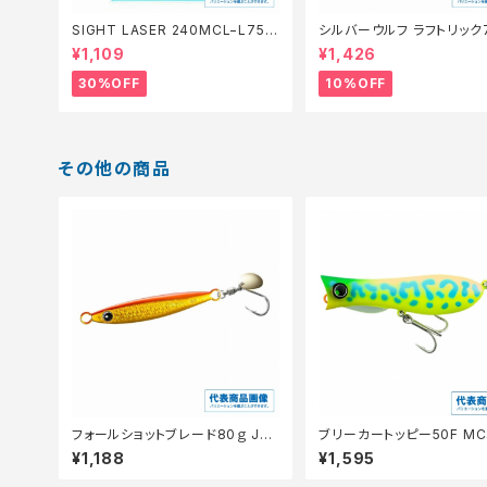
SIGHT LASER 240MCL−L75Q
シルバーウルフ ラフトリック
橙 0.2【特価仕掛】【30】
【スタッフ永徳浜名湖セレクト
¥1,109
¥1,426
0】
30%OFF
10%OFF
その他の商品
フォールショットブレード80ｇ JU
ブリーカートッピー50F M
−W08X
ドッグ
¥1,188
¥1,595