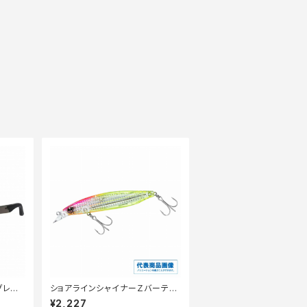
アグレー
ショアラインシャイナーＺバーティ
スＲ98Ｓ ＬＩ
¥2,227