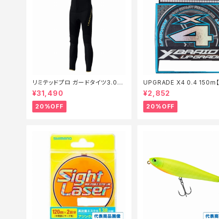
リミテッドプロ ガードタイツ3.0FI
UPGRADE X4 0.4 150
−540X 黒 LB【特価装備】【20】
仕掛】【20】
¥31,490
¥2,852
20%OFF
20%OFF