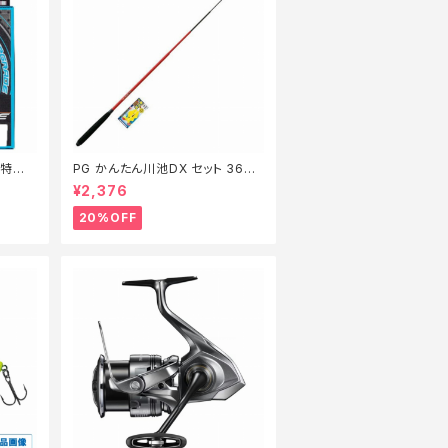
m【特価
PG かんたん川池DX セット 360
【特価セット】【20】
¥2,376
20%OFF