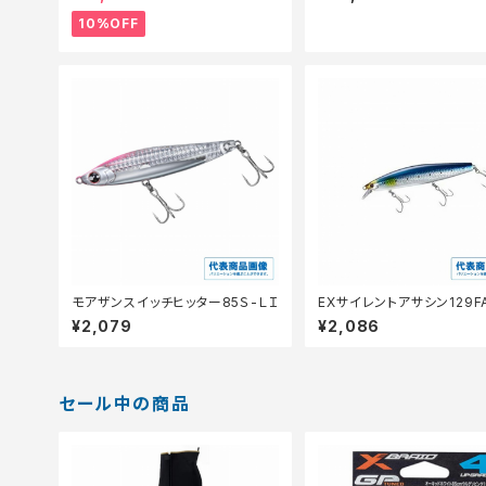
10%OFF
モアザンスイッチヒッター85Ｓ-ＬＩ
EXサイレントアサシン129F
−129N
¥2,079
¥2,086
セール中の商品