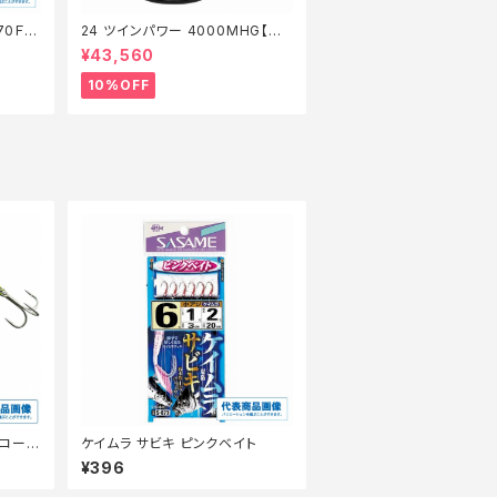
70Ｆ
24 ツインパワー 4000MHG【継
】【1
続セール_リール】【10】
¥43,560
10%OFF
Cコーチ
ケイムラ サビキ ピンクベイト
¥396