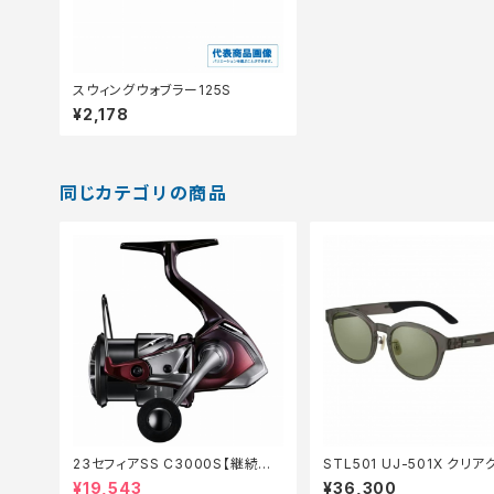
スウィングウォブラー125S
¥2,178
同じカテゴリの商品
23セフィアSS C3000S【継続セ
STL501 UJ-501X クリ
ール_リール】【10】
EG
¥19,543
¥36,300