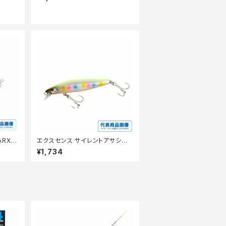
ARXＭ
エクスセンス サイレントアサシン
ジェットブースト 80S ＸＭ−280
¥1,734
Ｎ 018