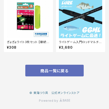
ぎょぎょライト3枚セット 【継続セ
ライトゲーム入門ロッドマルチル
ール_装備】
アーアジメバル 66ML マットブ
¥308
¥3,680
ラック
商品一覧に戻る
© 東海つり具 公式オンラインストア
Powered by