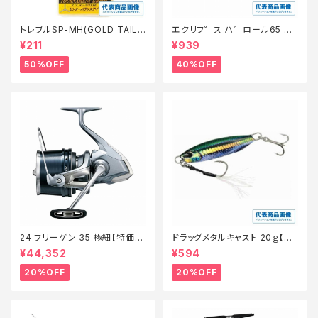
トレブルSP-MH(GOLD TAIL)
エクリフ゜ス ハ゛ロール65 #0
8【特価仕掛】【50】
10 ク゛ローホ゛ラ【特価ルア
¥211
¥939
ー】【40】
50%OFF
40%OFF
24 フリーゲン 35 極細【特価リ
ドラッグメタルキャスト 20ｇ【特
ール】【20】
価ルアー】【20】
¥44,352
¥594
20%OFF
20%OFF