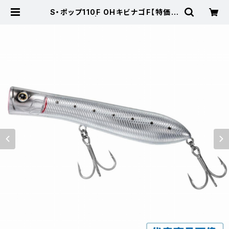
S・ポップ110F OHキビナゴF【特価ル
アー】【50】 | 東海つり具 公式オン
ラインストア