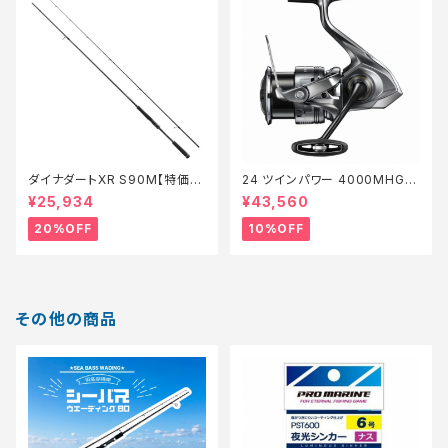
ダイナダートXR S90M【特価ロ
24 ツインパワー 4000MHG
ッド】【20】
【継続セール_リール】【10】
¥25,934
¥43,560
20%OFF
10%OFF
その他の商品