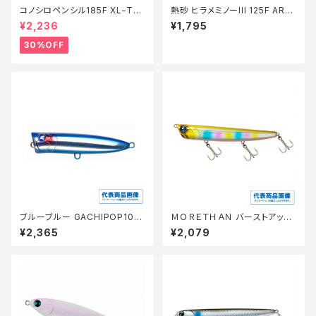
コノシロペンシル185F XL−T18
熱砂 ヒラメミノーIII 125F AR-
T【特価ルアー】【30】
C OM-125M
¥2,236
¥1,795
30%OFF
ブルーブルー GACHIPOP100
ＭＯＲＥＴＨＡＮ バーストアッパ
#01 ブルーブルー
ー110Ｆ ラトリンゴールドレイン
¥2,365
¥2,079
ボー