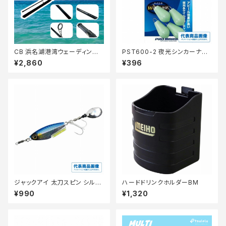
CB 浜名湖港湾ウェーディング
PST600-2 夜光シンカーナス
シーバス80【Tオリ】
2
¥2,860
¥396
ジャックアイ 太刀スピン シルバ
ハードドリンクホルダーBM
ー青夜光ゼブラ FS418-40
¥990
¥1,320