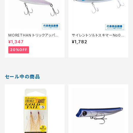
MORETHAN トリックアッパー
サイレントソルトスキマーNo00
R65F 小沼スペシャルVｅｒ.煌
2 マコイワシ
¥1,347
¥1,782
【特価ルアー】【20】
20%OFF
セール中の商品