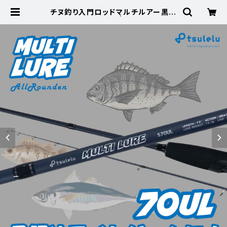
チヌ釣り入門ロッドマルチルアー黒鯛
70UL マットブルー | 東海つり具 公
式オンラインストア