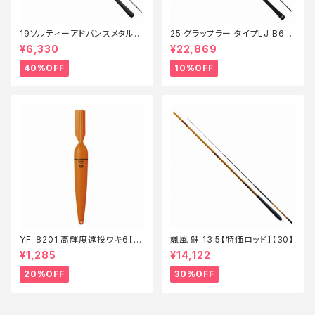
19ソルティーアドバンスメタルス
25 グラップラー タイプLJ B63-
ッテ B66MLS【特価竿】【40】
3【継続セール_ロッド】【10】
¥6,330
¥22,869
40%OFF
10%OFF
YF-8201 高輝度遠投ウキ6【特
颯風 鯉 13.5【特価ロッド】【30】
価仕掛】【20】
¥1,285
¥14,122
20%OFF
30%OFF