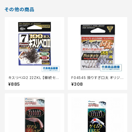
その他の商品
キスリベロ2 22ZKL 【継続セー
F04545 掛りすぎ口太 オリジナ
ル_仕掛】
ル(茶) 4.5号
¥885
¥308