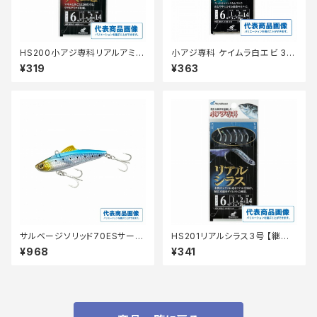
HS200小アジ専科リアルアミエ
小アジ専科 ケイムラ白エビ 3号
ビ3号 【継続セール_仕掛】
HS202 【継続セール_仕掛】
¥319
¥363
サルベージソリッド70ESサーフ
HS201リアルシラス3号 【継続
エディションXG−V70V
セール_仕掛】
¥968
¥341