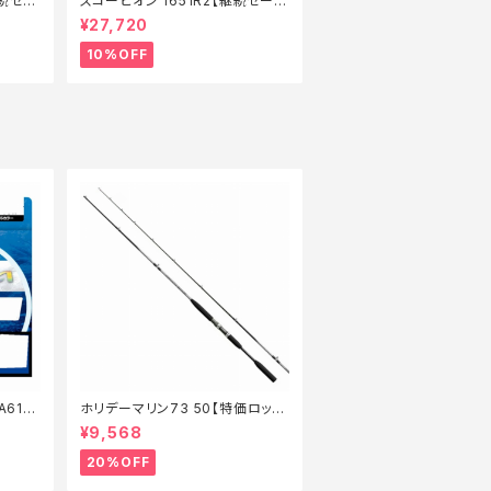
継続セー
スコーピオン 1651R2【継続セール
_ロッド】【10】
¥27,720
10%OFF
A61S
ホリデーマリン73 50【特価ロッ
ド】【20】
¥9,568
20%OFF