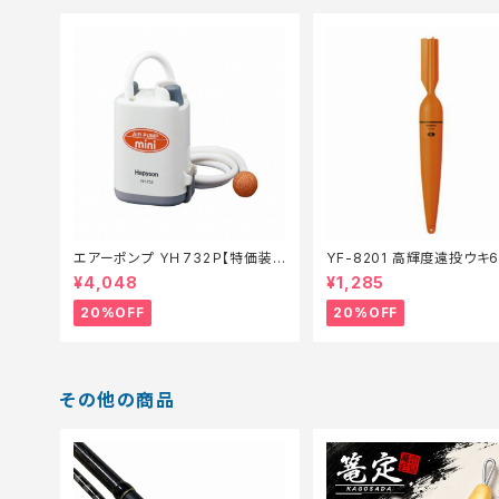
エアーポンプ ＹＨ732Ｐ【特価装
YF-8201 高輝度遠投ウキ
備】【20】
仕掛】【20】
¥4,048
¥1,285
20%OFF
20%OFF
その他の商品