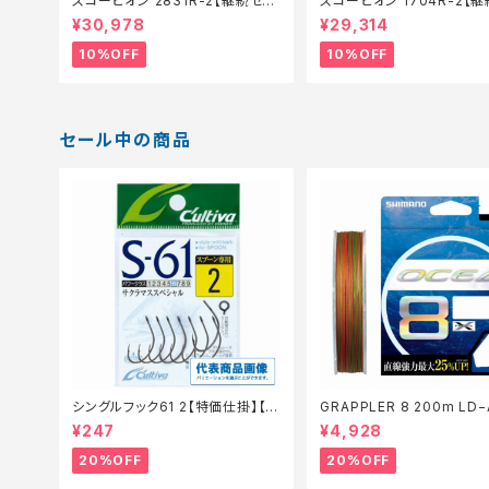
スコーピオン 2831R-2【継続セー
スコーピオン 1704R-2【
ル_ロッド】【10】
ル_ロッド】【10】
¥30,978
¥29,314
10%OFF
10%OFF
セール中の商品
シングルフック61 2【特価仕掛】【2
GRAPPLER 8 200m LD−
0】
5色 8【特価仕掛】【20】
¥247
¥4,928
20%OFF
20%OFF