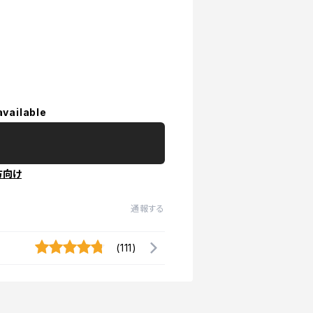
available
方向け
通報する
(111)