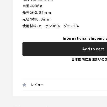
自重：約96ｇ
先径：約0．85ｍｍ
元径：約10．6ｍｍ
使用材料：カーボン98％ グラス2％
International shipping 
Add to cart
日本国内にお住まいの
レビュー