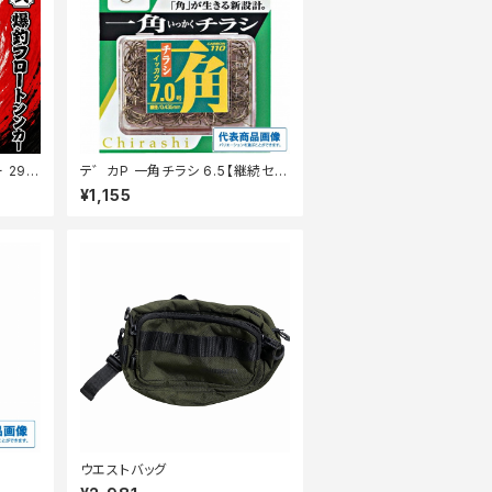
 29
テ゛カP 一角チラシ 6.5【継続セー
ル_仕掛】
¥1,155
ウエストバッグ