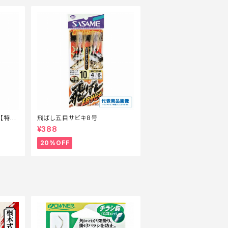
6【特価
飛ばし五目サビキ8号
¥388
20%OFF