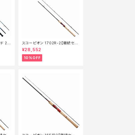
ド 21
スコーピオン 1702R-2【継続セー
】【1
ル_ロッド】【10】
¥28,552
10%OFF