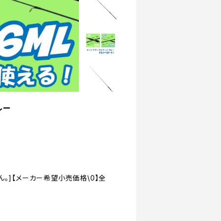
ルー
。]【メーカー希望小売価格\0】全