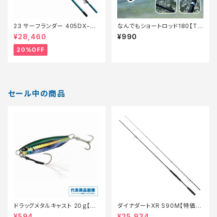
23 サーフランダー 405DX-T
なんでもショートロッド180【Tオ
【特価竿】【20】
リ】
¥28,460
¥990
20%OFF
セール中の商品
ドラッグメタルキャスト 20ｇ【特
ダイナダートXR S90M【特価ロ
価ルアー】【20】
ッド】【20】
¥594
¥25,934