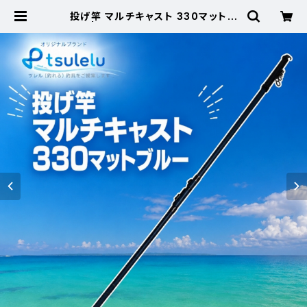
投げ竿 マルチキャスト 330マットブ
ルー | 東海つり具 公式オンラインス
トア