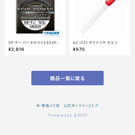
SP テーパーチカライトEX4PEP
AC-031 サファイヤ ヤスリ
L−N14P
¥2,816
¥970
商品一覧に戻る
© 東海つり具 公式オンラインストア
Powered by