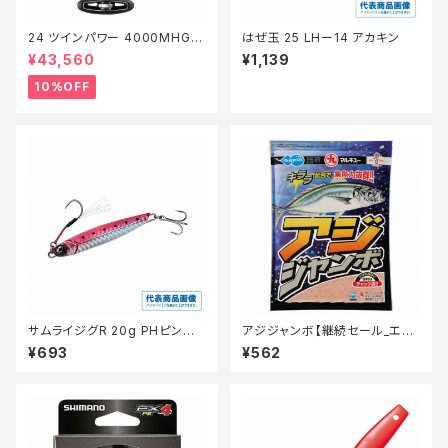
24 ツインパワー 4000MHG
はぜ玉 25 LHー14 アカキン
【継続セール_リール】【10】
¥43,560
¥1,139
10%OFF
サムライジグR 20g PHピンク
アジジャンボ【継続セール_エ
イワシ
サ】
¥693
¥562