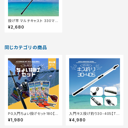
投げ竿 マルチキャスト 330マッ
トブルー
¥2,680
同じカテゴリの商品
PG入門ちょい投げセット180【T
入門キス投げ釣り30-405【Tオ
オリ】
リ】
¥1,980
¥4,980