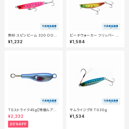
熱砂 スピンビーム 32G ＯＯ−2
ビーチウォーカー フリッパー 40
32Ｍ 025【特価ルアー】【20】
g【特価ルアー】【20】
¥1,232
¥1,584
TGストライク45g【特価ルアー】
サムライジグR TG30g
【20】
¥2,332
¥1,534
20%OFF