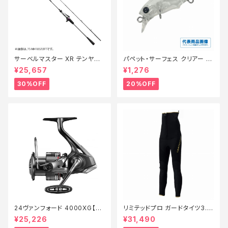
サーベルマスター XR テンヤ
パペット・サーフェス クリアー 0
73MH 185R【特価ロッド】【30】
1【特価ルアー】【20】
¥25,657
¥1,276
30%OFF
20%OFF
24ヴァンフォード 4000XG【継
リミテッドプロ ガードタイツ3.0
続セール_リール】【10】
FI−540X 黒 LB【特価装備】【2
¥25,226
¥31,490
0】