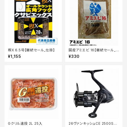
楔X 6.5号【継続セール_仕掛】
国産アミエビ 16【継続セール_
エサ】
¥1,155
¥330
Gクリル遠投 2L 25入
26ヴァンキッシュCE 2500SH