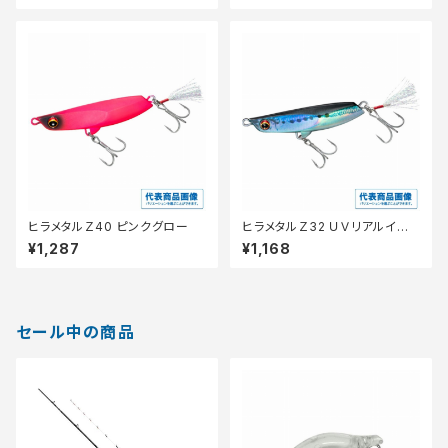
ヒラメタルＺ40 ピンクグロー
ヒラメタルＺ32 ＵＶリアルイワ
シ
¥1,287
¥1,168
セール中の商品