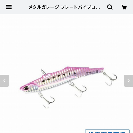
メタルガレージ プレートバイブロング
30g【特価ルアー】【20】 | 東海つり
具 公式オンラインストア