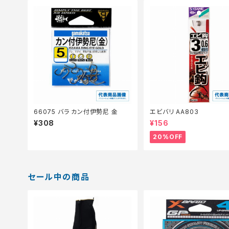
66075 バラ カン付伊勢尼 金
エビバリ AA803
¥308
¥156
20%OFF
セール中の商品