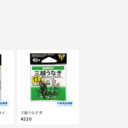
ヌイエ
三越うなぎ 茶
¥220