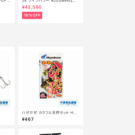
70Ｆ
24 ツインパワー 4000MHG【継
】【1
続セール_リール】【10】
¥43,560
10%OFF
ハゼだぜ カラフル天秤セット HA11
0ー6ー0.8
¥467