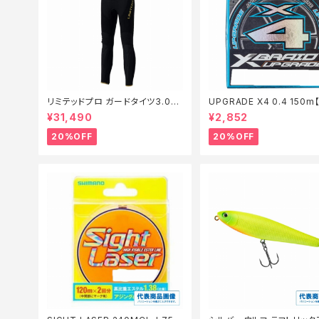
リミテッドプロ ガードタイツ3.0FI
UPGRADE X4 0.4 150
−540X 黒 LB【特価装備】【20】
仕掛】【20】
¥31,490
¥2,852
20%OFF
20%OFF