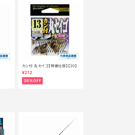
カン付 丸セイゴ【特価仕掛】【20】
¥212
20%OFF