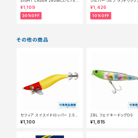
SIGHT LASER 240MCL−L75Q
シルバーウルフ ラフトリック
橙 0.2【特価仕掛】【30】
【スタッフ永徳浜名湖セレクト
¥1,109
¥1,426
0】
30%OFF
10%OFF
その他の商品
セフィア スイスイドロッパー 2.5号
ZBL フェイキードッグDS
QS-Z25Y アカミドリ 001
¥1,100
¥1,815