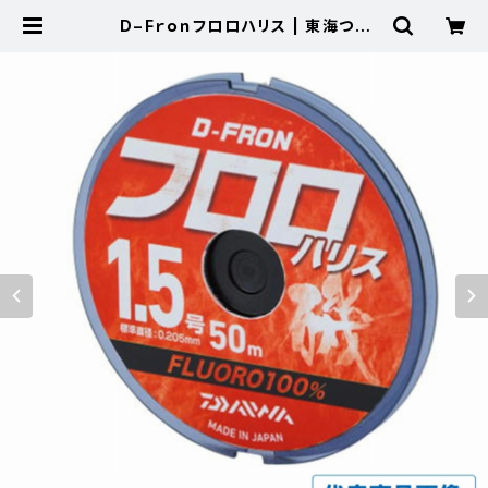
D−Fｒｏｎフロロハリス | 東海つり
具 公式オンラインストア