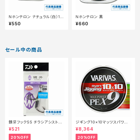
Nホンテロン ナチュラル（白）1.2
Nホンテロン 黒
【継続セール_仕掛】
¥550
¥660
セール中の商品
鏡牙フックSS チラシアシスト
ジギング10×10マッツスパワーP
【特価仕掛】【20】
PEX9 300m 2号【特価仕掛】
¥521
¥8,364
【20】
20%OFF
20%OFF