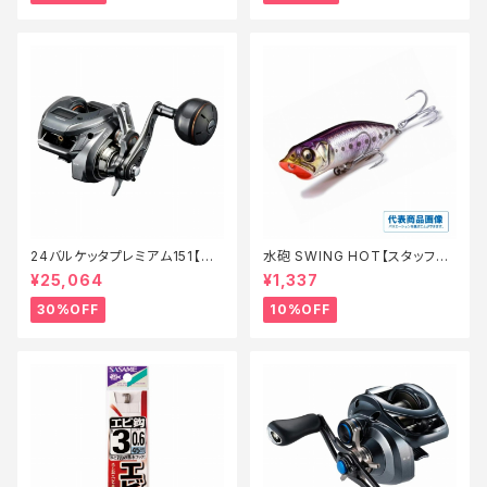
24バルケッタプレミアム151【特
水砲 SWING HOT【スタッフ永
価リール】【30】
徳夏のチニングオススメルアー】
¥25,064
¥1,337
30%OFF
10%OFF