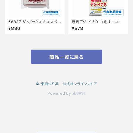
66837 ザ・ボックス キススペシ
新潟アジ イナダ 白毛オーロラ 1
ャル 赤
3-5号 【継続セール_仕掛】
¥880
¥578
商品一覧に戻る
© 東海つり具 公式オンラインストア
Powered by