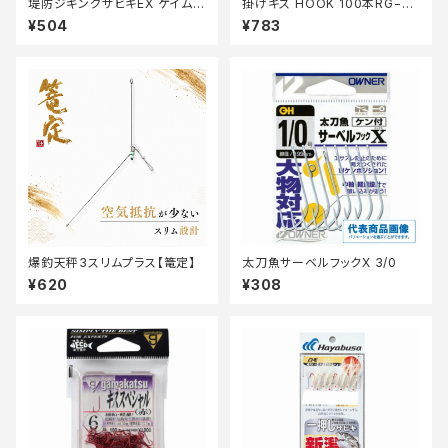
堤防ジギングサビキEX ケイムラ
掛けキス HOOK 100本RG−N
リアルシラス2本FS702ーM
K1N【継続セール_仕掛】
¥504
¥783
爆釣天秤3スリムプラス【篭定】
太刀魚サーベルフックX 3/0
¥620
¥308