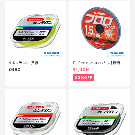
Nホンテロン 黄緑
D−Fｒｏｎフロロハリス【特価仕
掛】【20】
¥660
¥1,006
20%OFF