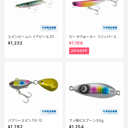
スピンビームハイアピール37ｇ
ビーチウォーカー フリッパー32
JG−237V
g【特価ルアー】【20】
¥1,232
¥1,188
20%OFF
バクリースピンTG 12
ブッ飛ビスプーン30g
¥1,782
¥1,254