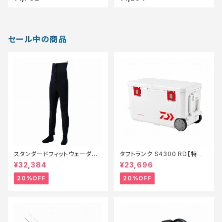
セール中の商品
スタンダードフィットウェーダー
タフトランク S4300 RD【特価
3.0FW−040X 黒 SB【特価装
装備】【20】
¥32,384
¥23,696
備】【20】
20%OFF
20%OFF