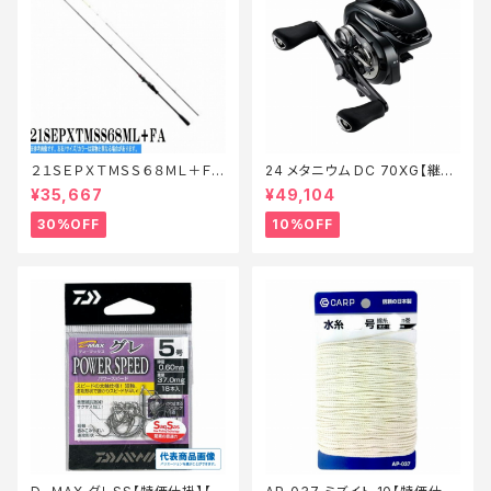
２１ＳＥＰＸＴＭＳＳ６８ＭＬ＋ＦＡ
24 メタニウム DC 70XG【継続
【特価ロッド】【30】
セール_リール】【10】
¥35,667
¥49,104
30%OFF
10%OFF