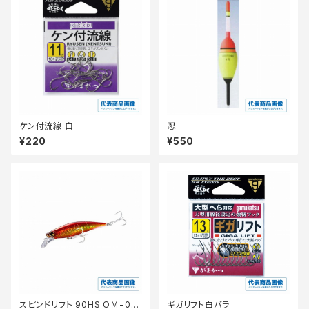
ケン付流線 白
忍
¥220
¥550
スピンドリフト 90HS OＭ−09
ギガリフト白バラ