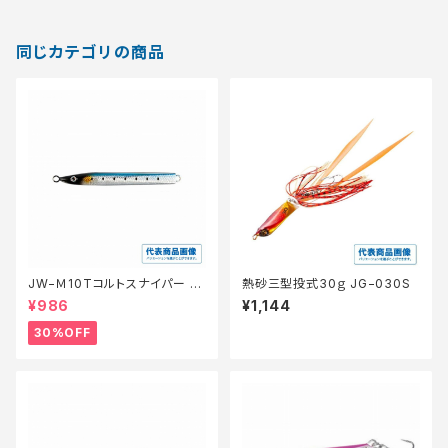
同じカテゴリの商品
JW−Ｍ10Tコルトスナイパー ア
熱砂三型投式30ｇ JG−030S
テジオ100g【特価ルアー】【30】
¥986
¥1,144
30%OFF