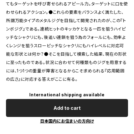
てもターゲットを呼び寄せられるアピール力。ターゲットに口を使
わせられるアクション。●これらの要素をバランスよく満たした、
所謂万能タイプのメタルジグを目指して開発されたのが、この『ト
ンボジグ』である。連続ヒットのキッカケとなる一匹を狙うハイピ
ッチなシャクリにも、後追い連鎖を狙う為のフォールにも、効率よ
くレンジを狙うスローピッチなシャクリにもハイレベルに対応可
能な形状とは何か？●そこを目指して模索した結果、現在の形状
に至ったものである。状況に合わせて何種類ものジグを用意する
には、1つ1つの重量が障害となるからこそ求められる『応用範囲
の広さ』に対応する答えがここに有る。
International shipping available
Add to cart
日本国内にお住まいの方向け