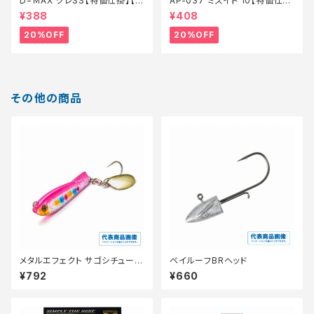
D−ＭAX グレSS【特価仕掛】【2
AP-037 ミズイト 10【特価仕
0】
掛】【20】
¥388
¥408
20%OFF
20%OFF
その他の商品
メタルエフェクト サゴシチューン
ベイルーフBRヘッド
30g
¥792
¥660