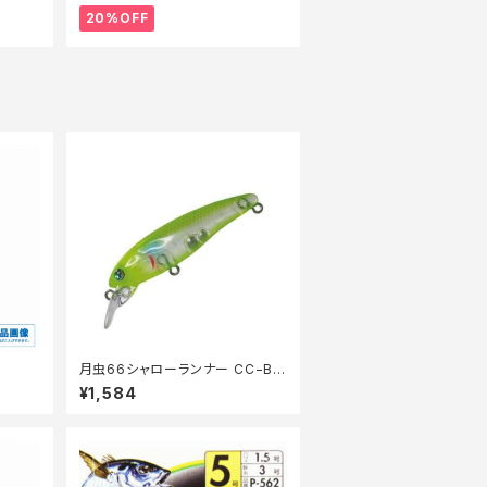
20%OFF
月虫66シャローランナー CC−BO
RA
¥1,584