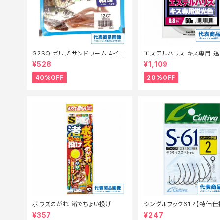
G2SQ ガルプ サンドワーム 4イン
エステルハリス キス専用 透
チ イソメ細身青イソメ(Camo)【特
m 0.6
¥528
¥1,109
価餌】【40】
40%OFF
20%OFF
ボウズのがれ 渚でちょい投げ
シングルフック61 2【特価仕
0】
¥357
¥247