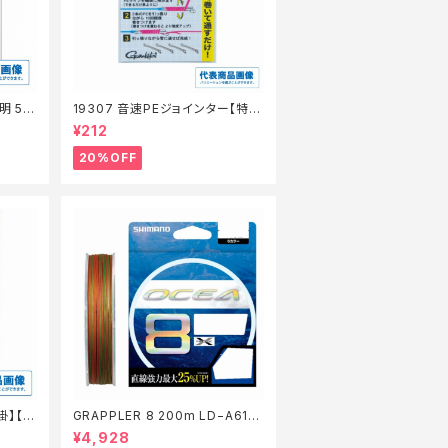
明 50
19307 音速PEジョインター【特価
仕掛】【20】
¥212
20%OFF
掛】【2
GRAPPLER 8 200m LD−A61S
5色 8【特価仕掛】【20】
¥4,928