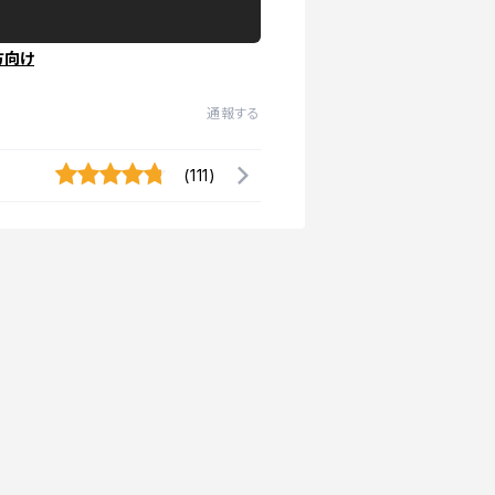
方向け
通報する
(111)