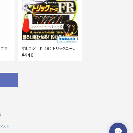
トプライ
マルフシ゛ P-562 トリックエース
FR 3号
¥440
約
ンストア