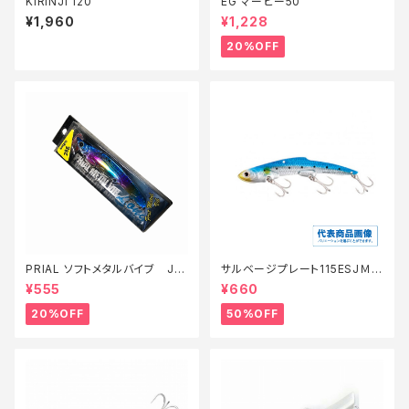
KIRINJI 120
EG マービー50
¥1,960
¥1,228
20%OFF
PRIAL ソフトメタルバイブ JM
サルベージプレート115ESJＭ
V105S【特価ルアー】【20】
−L36U【特価ルアー】【50】
¥555
¥660
20%OFF
50%OFF