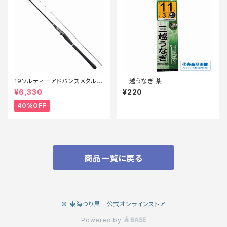
19ソルティーアドバンスメタルス
三越うなぎ 茶
ッテ B66MLS【特価竿】【40】
¥6,330
¥220
40%OFF
商品一覧に戻る
© 東海つり具 公式オンラインストア
Powered by