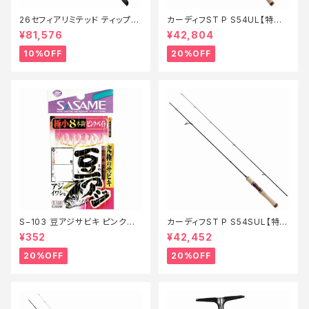
26セフィアリミテッド ティップエ
カーディフST P S54UL【特価
ギング S63ML+S【継続セール_
ロッド】【20】
¥81,576
¥42,804
ロッド】【10】
10%OFF
20%OFF
S−103 豆アジサビキ ピンクベ
カーディフST P S54SUL【特価
イト 1【特価仕掛】【20】
ロッド】【20】
¥352
¥42,452
20%OFF
20%OFF