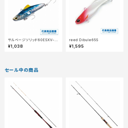
サルベージソリッド60ESXV−2
reed Dibule65S
60R
¥1,038
¥1,595
セール中の商品