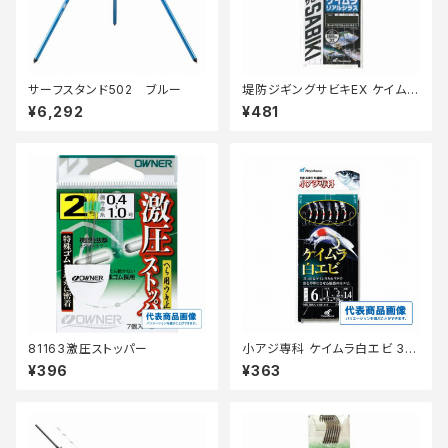
サーフスタンド502 ブルー
堤防ジギングサビキEX ケイムラ
リアルシラス2本FS702ーS
¥6,292
¥481
81163激圧ストッパー
小アジ専科 ケイムラ白エビ 3号
HS202 【継続セール_仕掛】
¥396
¥363