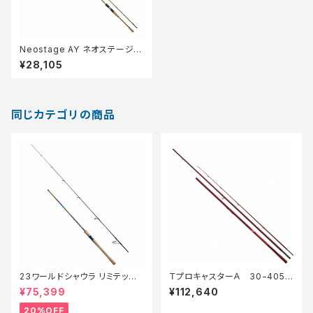
Neostage AY ネオステージ鮎
93MHS−S
¥28,105
同じカテゴリの商品
23ワールドシャウラ リミテッド
ＴプロキャスターＡ 30−405・
2703R‐2【特価竿】【20】
Ｅ
¥75,399
¥112,640
20%OFF