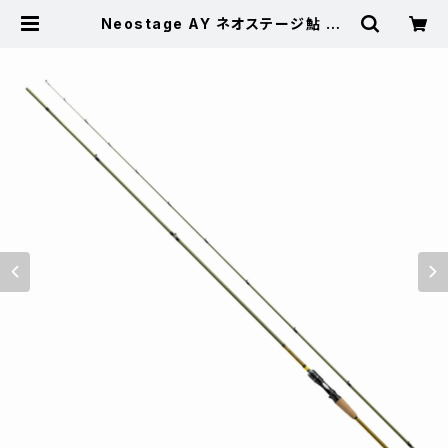
Neostage AY ネオステージ鮎 93
MHS−S | 東海つり具 公式オンライ
ンストア