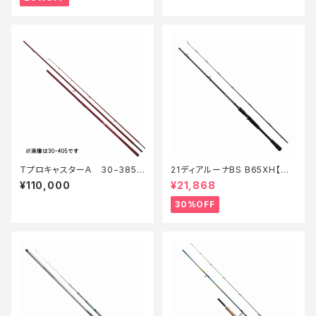
ＴプロキャスターＡ 30−385・
21ディアルーナBS B65XH【特
Ｅ
価ロッド】【30】
¥110,000
¥21,868
30%OFF