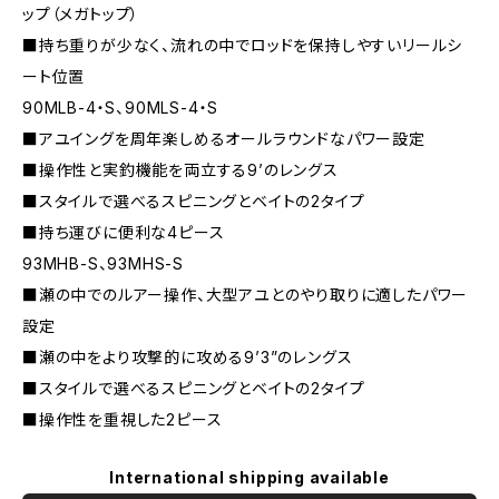
ップ（メガトップ）
■持ち重りが少なく、流れの中でロッドを保持しやすいリールシ
ート位置
90MLB-4・S、90MLS-4・S
■アユイングを周年楽しめるオールラウンドなパワー設定
■操作性と実釣機能を両立する9’のレングス
■スタイルで選べるスピニングとベイトの2タイプ
■持ち運びに便利な4ピース
93MHB-S、93MHS-S
■瀬の中でのルアー操作、大型アユとのやり取りに適したパワー
設定
■瀬の中をより攻撃的に攻める9’3”のレングス
■スタイルで選べるスピニングとベイトの2タイプ
■操作性を重視した2ピース
International shipping available