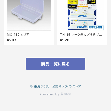
MC-180 クリア
TN-25 マーク鼻カン移動 ノー
マル 6
¥207
¥528
商品一覧に戻る
© 東海つり具 公式オンラインストア
Powered by