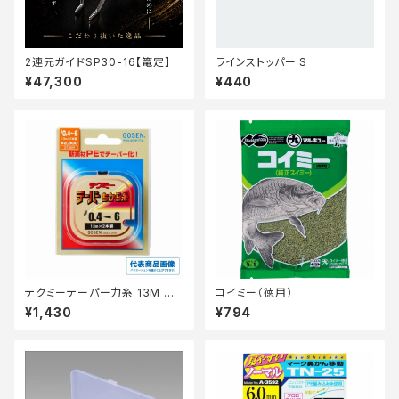
2連元ガイドSP30-16【篭定】
ラインストッパー S
¥47,300
¥440
テクミーテーパー力糸 13M 赤
コイミー（徳用）
2本 0.8ー5【継続セール_仕掛】
¥1,430
¥794