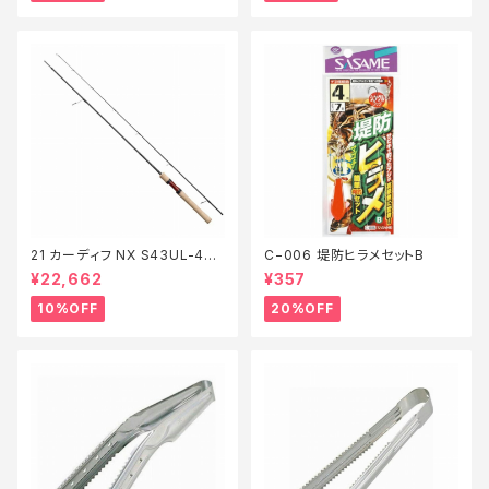
21 カーディフ NX S43UL-4
C−006 堤防ヒラメセットB
【継続セール_ロッド】【10】
¥22,662
¥357
10%OFF
20%OFF