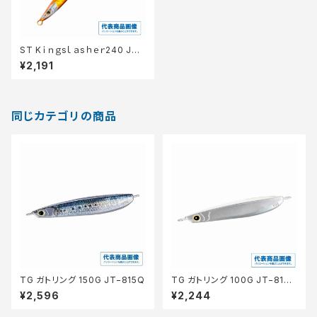
ST Kｉｎｇsｌａsｈｅｒ240 JT
−324P
¥2,191
同じカテゴリの商品
TG ガトリング 150G JT−815Q
TG ガトリング 100G JT−810
Q
¥2,596
¥2,244