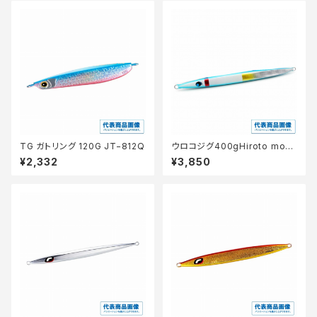
TG ガトリング 120G JT−812Q
ウロコジグ400gHiroto mod
els10th Pホワイトハ゜ーフ゜
¥2,332
¥3,850
ルDHG