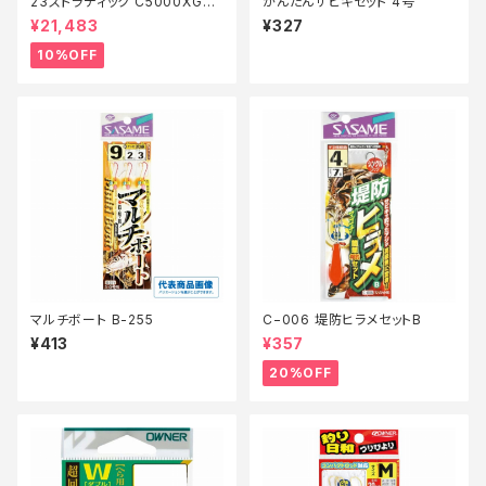
23ストラディック C5000XG
かんたんサビキセット 4号
【継続セール_リール】【10】
¥21,483
¥327
10%OFF
マルチボート B-255
C−006 堤防ヒラメセットB
¥413
¥357
20%OFF