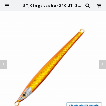
ST Kｉｎｇsｌａsｈｅｒ240 JT−324
P | 東海つり具 公式オンラインスト
ア