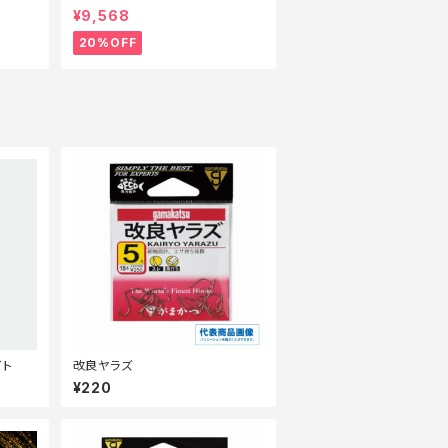
ド】【20】
¥9,568
20%OFF
イト
改良ヤラズ
¥220