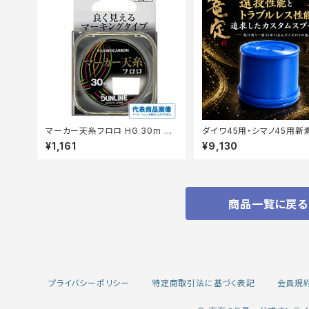
マーカー天糸フロロ HG 30m #
ダイワ45用・シマノ45用新
0.8
糸スプール 篭定
¥1,161
¥9,130
商品一覧に戻る
プライバシーポリシー
特定商取引法に基づく表記
会員規