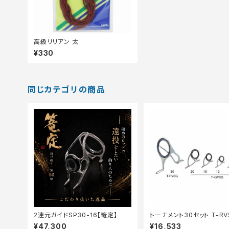
高級リリアン 太
¥330
同じカテゴリの商品
2連元ガイドSP30-16【篭定】
トーナメント30セット T-RV
6
¥47,300
¥16,533