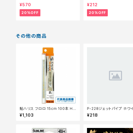
コート)【特価仕掛】【20】
仕掛】【20】
¥570
¥212
20%OFF
20%OFF
その他の商品
鮎ハリス フロロ 15cm 100本 HG
P-228ジェットパイプ ホワ
0.8号
¥1,103
¥218