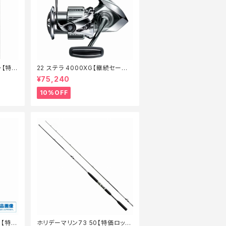
ー【特価
22 ステラ 4000XG【継続セール_
リール】【10】
¥75,240
10%OFF
ー【特価
ホリデーマリン73 50【特価ロッ