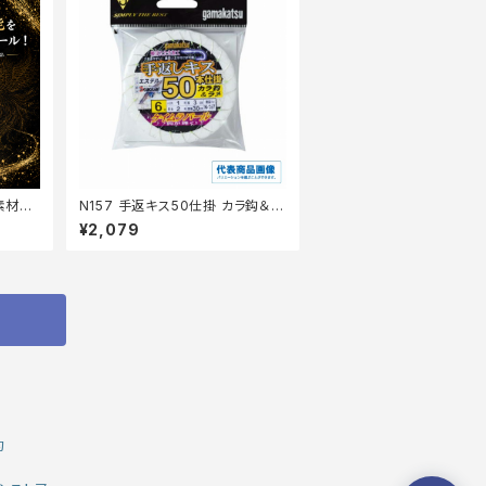
素材細
N157 手返キス50仕掛 カラ鈎＆ラ
メ 4-0.8 ケイムラパール【継続セ
¥2,079
ール_仕掛】
約