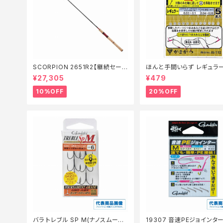
SCORPION 2651R2【継続セール
ほんと手間いらず レギュラ
_ロッド】【10】
仕掛】【20】
¥27,305
¥479
10%OFF
20%OFF
バラ トレブル SP M(ナノスムース
19307 音速PEジョインタ