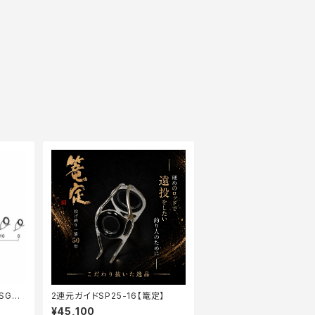
SG30
2連元ガイドSP25-16【篭定】
¥45,100