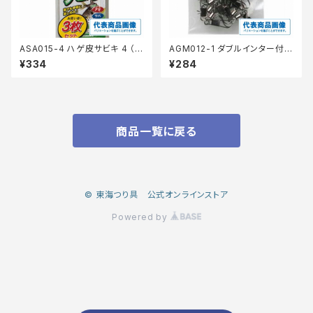
ASA015-4 ハゲ皮サビキ 4 （3
AGM012-1 ダブルインター付ハ
P）
イパースイベル 1号徳用
¥334
¥284
商品一覧に戻る
© 東海つり具 公式オンラインストア
Powered by