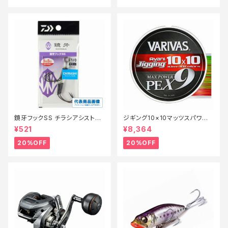
鏡牙フックSS チラシアシスト
ジギング10×10マッツスパワーP
【特価仕掛】【20】
PEX9 300m 2号【特価仕掛】
¥521
¥8,364
【20】
20%OFF
20%OFF