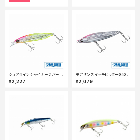
ショアラインシャイナーＺバーテ
モアザンスイッチヒッター85Ｓ-
ィスＲ98Ｓ ＬＩ
ＬＩ
¥2,227
¥2,079