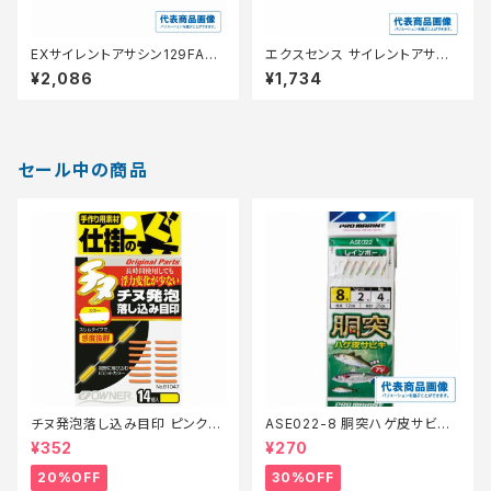
EXサイレントアサシン129FARX
エクスセンス サイレントアサシ
Ｍ−129N
ンジェットブースト 80S ＸＭ−2
¥2,086
¥1,734
80Ｎ 018
セール中の商品
チヌ発泡落し込み目印 ピンク
ASE022-8 胴突ハゲ皮サビキ
【特価仕掛】【20】
8【特価仕掛】【30】
¥352
¥270
20%OFF
30%OFF