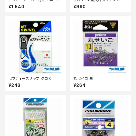
2本 0.6ー6【継続セール_仕掛】
【篭定】
¥1,540
¥990
セフティースナップ クロ 0
丸セイゴ 白
¥248
¥264