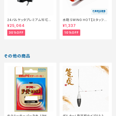
24バルケッタプレミアム151【特
水砲 SWING HOT【スタッフ永
価リール】【30】
徳夏のチニングオススメルアー】
¥25,064
¥1,337
30%OFF
10%OFF
その他の商品
テクミーテーパー力糸 13M 赤
デルナーL型天秤タイプ03 27