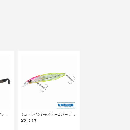
アグレー
ショアラインシャイナーＺバーティ
スＲ98Ｓ ＬＩ
¥2,227