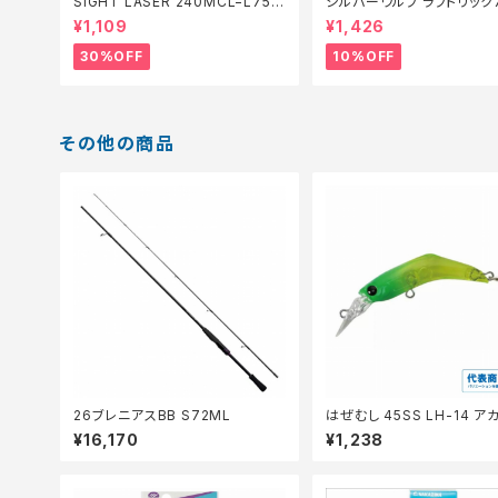
SIGHT LASER 240MCL−L75Q
シルバーウルフ ラフトリック
橙 0.2【特価仕掛】【30】
【スタッフ永徳浜名湖セレクト
¥1,109
¥1,426
0】
30%OFF
10%OFF
その他の商品
26ブレニアスBB S72ML
はぜむし 45SS LH-14 ア
¥16,170
¥1,238