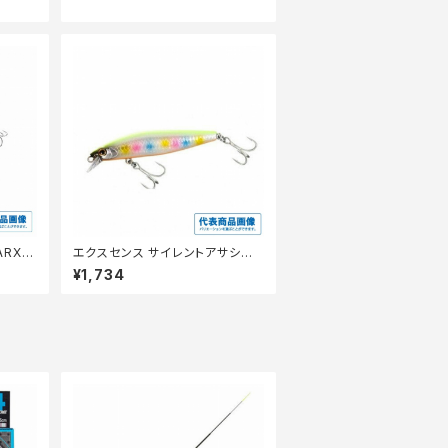
ARXＭ
エクスセンス サイレントアサシン
ジェットブースト 80S ＸＭ−280
¥1,734
Ｎ 018