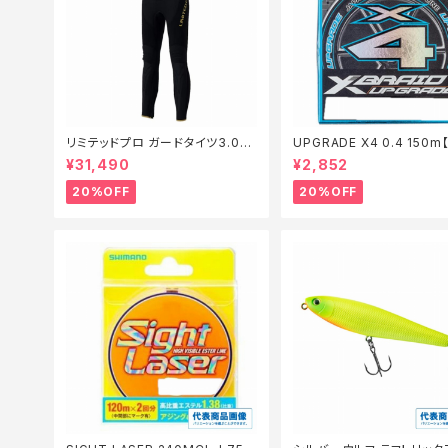
リミテッドプロ ガードタイツ3.0FI
UPGRADE X4 0.4 150
−540X 黒 LB【特価装備】【20】
仕掛】【20】
¥31,490
¥2,852
20%OFF
20%OFF