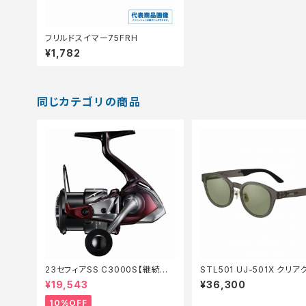
フリルドスイマー75FRH
¥1,782
同じカテゴリの商品
23セフィアSS C3000S【継続セ
STL501 UJ-501X クリ
ール_リール】【10】
EG
¥19,543
¥36,300
10%OFF