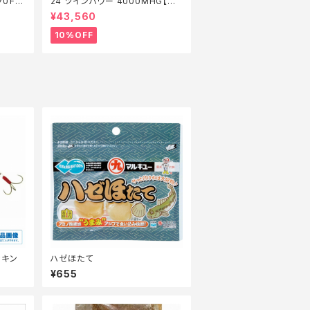
70Ｆ
24 ツインパワー 4000MHG【継
】【1
続セール_リール】【10】
¥43,560
10%OFF
カキン
ハゼほたて
¥655