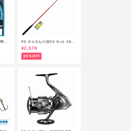
m【特価
PG かんたん川池DX セット 360
【特価セット】【20】
¥2,376
20%OFF