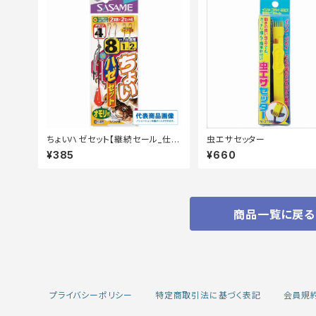
ちょいハゼセット【継続セール_仕
虫エサセッター
掛】
¥385
¥660
商品一覧に戻る
プライバシーポリシー
特定商取引法に基づく表記
会員規