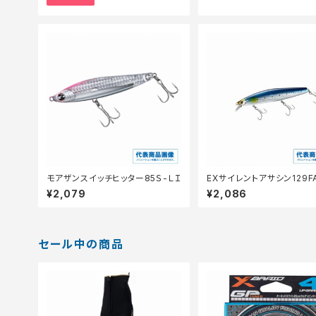
モアザンスイッチヒッター85Ｓ-ＬＩ
EXサイレントアサシン129F
−129N
¥2,079
¥2,086
セール中の商品