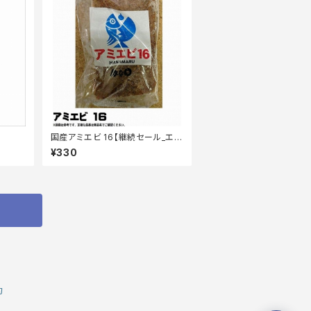
国産アミエビ 16【継続セール_エ
サ】
¥330
約