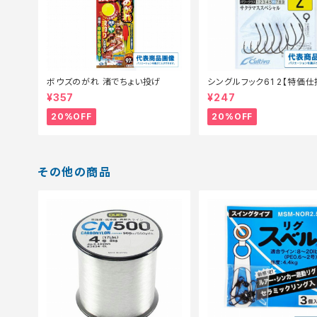
ボウズのがれ 渚でちょい投げ
シングルフック61 2【特価仕
0】
¥357
¥247
20%OFF
20%OFF
その他の商品