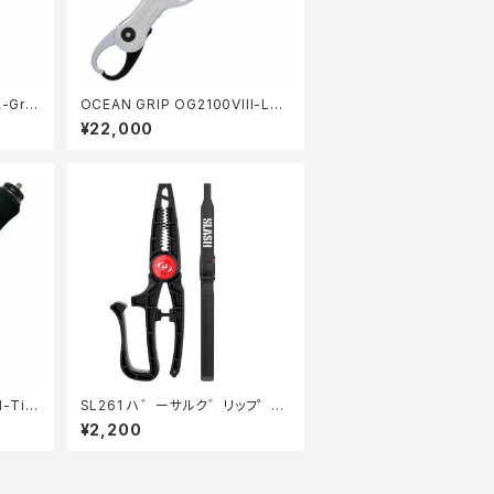
-GrT
OCEAN GRIP OG2100VIII-LB
(25) ライトフ゛ルー
¥22,000
-Ti(2
SL261 ハ゛ーサルク゛リッフ゜
フ゛ラック
¥2,200