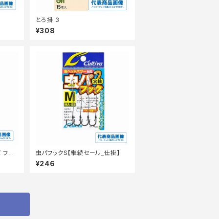
とろ掛 3
¥308
 フラ
虫パフックS【継続セール_仕掛】
¥246