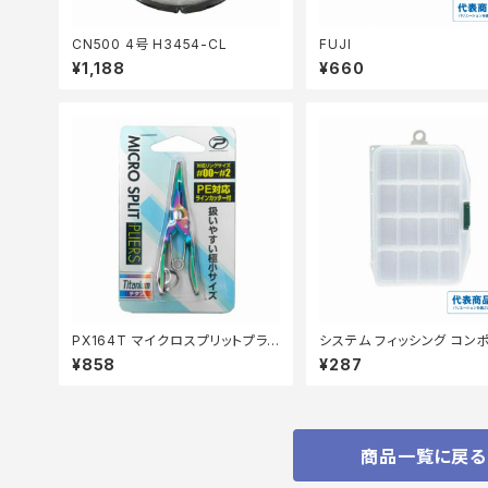
CN500 4号 H3454-CL
FUJI
¥1,188
¥660
PX164T マイクロスプリットプライ
システム フィッシング コンポ
ヤー チタン
イケース F クリア
¥858
¥287
商品一覧に戻る