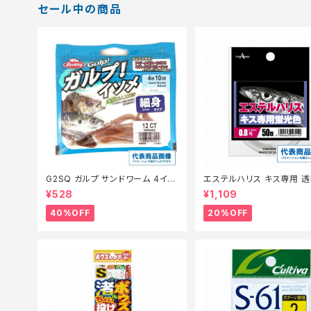
セール中の商品
G2SQ ガルプ サンドワーム 4イン
エステルハリス キス専用 透
チ イソメ細身青イソメ(Camo)【特
m 0.6
¥528
¥1,109
価餌】【40】
40%OFF
20%OFF