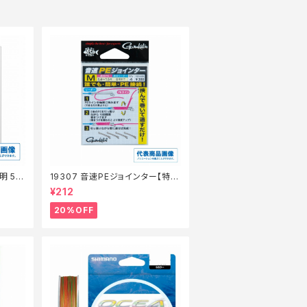
明 50
19307 音速PEジョインター【特価
仕掛】【20】
¥212
20%OFF