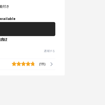
能付き
available
方向け
通報する
(111)