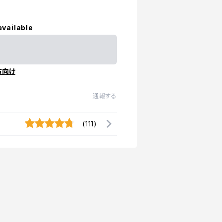
available
方向け
通報する
(111)