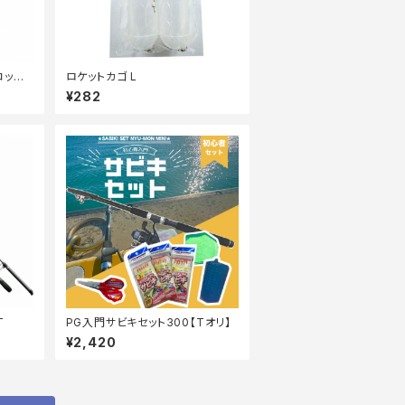
コップ
ロケットカゴ L
¥282
T
PG入門サビキセット300【Tオリ】
¥2,420