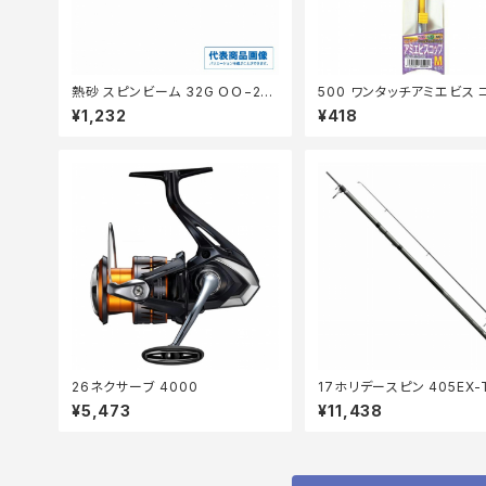
熱砂 スピンビーム 32G ＯＯ−232
500 ワンタッチアミエビス 
Ｍ 025【特価ルアー】【20】
M
¥1,232
¥418
26ネクサーブ 4000
17ホリデースピン 405EX-
¥5,473
¥11,438