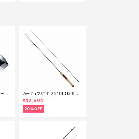
セール_
カーディフST P S54UL【特価ロッ
ド】【20】
¥42,804
20%OFF