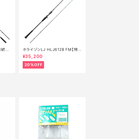
継続セ
ホライゾンLJ HLJ612B FM【特価
ロッド】【20】
¥35,200
20%OFF