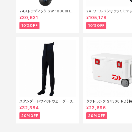
24ストラディック SW 10000HG
24 ワールドシャウラリミテッ
【継続セール_リール】【10】
053R-3【継続セール_ロッド
¥30,631
¥105,178
0】
10%OFF
10%OFF
スタンダードフィットウェーダー3.
タフトランク S4300 RD【
0FW−040X 黒 SB【特価装備】【2
備】【20】
¥32,384
¥23,696
0】
20%OFF
20%OFF