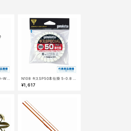
−W2
N108 キスSP50本仕掛 5-0.8 茶
【継続セール_仕掛】
¥1,617