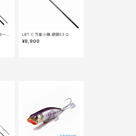
続セール
LBT C 万能小継 硬調53 Q
¥9,900