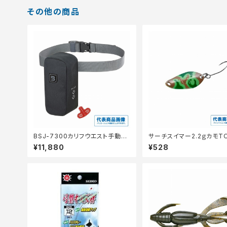
その他の商品
BSJ-7300カリフウエスト手動ラ
サーチスイマー2.2ｇカモTO
グアBK
2S
¥11,880
¥528