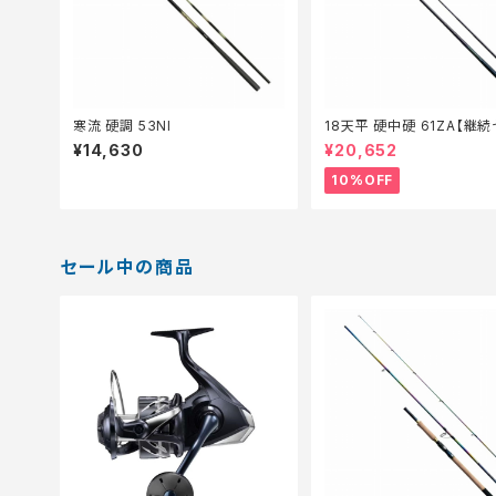
寒流 硬調 53NI
18天平 硬中硬 61ZA【継
_ロッド】【10】
¥14,630
¥20,652
10%OFF
セール中の商品