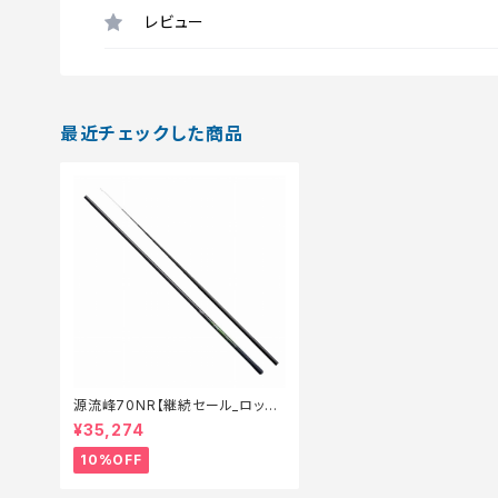
レビュー
最近チェックした商品
源流峰70NR【継続セール_ロッド】
【10】
¥35,274
10%OFF