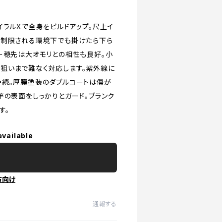
イラルXで全身をビルドアップ。尺上イ
が制限される環境下でも掛けたら下ら
ー穂先は大オモリとの相性も良好。小
狙いまで難なく対応します。紫外線に
持続。厚膜塗装のダブルコートは傷が
竿の表面をしっかりとガード。ブランク
す。
available
方向け
通報する