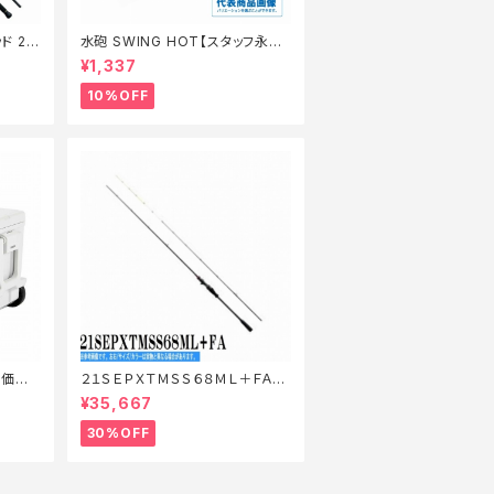
ド 21
水砲 SWING HOT【スタッフ永徳
】【1
夏のチニングオススメルアー】
¥1,337
10%OFF
特価装
２１ＳＥＰＸＴＭＳＳ６８ＭＬ＋ＦＡ
【特価ロッド】【30】
¥35,667
30%OFF