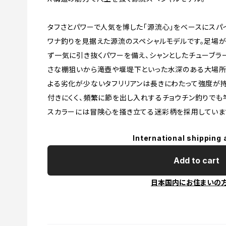
タフさとパワーで人気を博した「源流心」をベースにスパ
ワナ釣りを見据えた源流のスペシャルモデルです。足場
ず一気に引き抜くパワーを備え、シャンとしたチューブラ
さな棚狙いから滝壺や堰堤下といった水深のある大場所
よる劣化が少ないタフリリアンは長きにわたって強度が
付きにくく、頻繁に節を出し入れするチョウチン釣りでも
スカラーには冒険心を掻き立てる迷彩柄を採用していま
International shipping 
Add to cart
日本国内にお住まいの