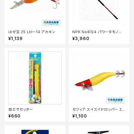
はぜ玉 25 LHー14 アカキン
NPK No8124 パワータモノエ 1
50センチ
¥1,139
¥3,960
虫エサセッター
セフィア スイスイドロッパー 2.5
号 QS-Z25Y アカミドリ 001
¥660
¥1,100