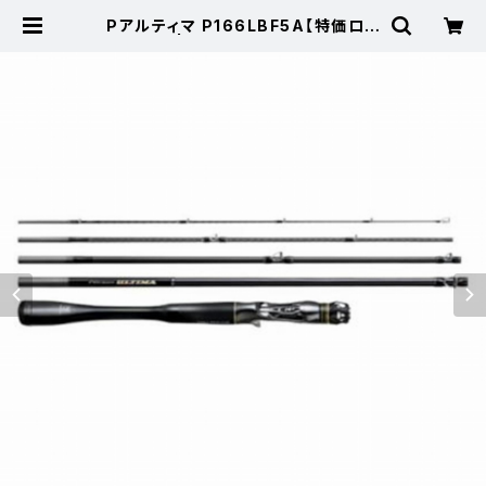
Pアルティマ P166LBF5A【特価ロッ
ド】【30】 | 東海つり具 公式オンライ
ンストア