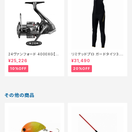
24ヴァンフォード 4000XG【継
リミテッドプロ ガードタイツ3.0
続セール_リール】【10】
FI−540X 黒 LB【特価装備】【2
¥25,226
¥31,490
0】
10%OFF
20%OFF
その他の商品