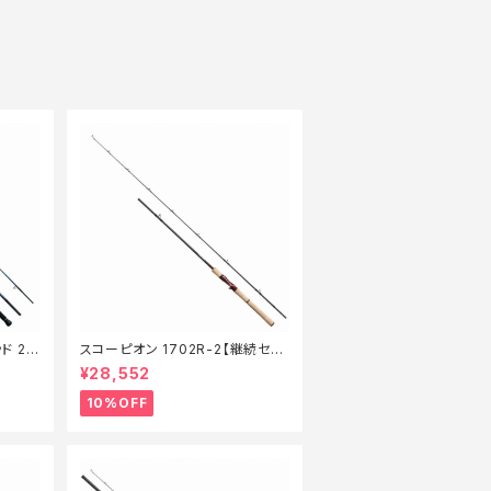
ド 21
スコーピオン 1702R-2【継続セー
】【1
ル_ロッド】【10】
¥28,552
10%OFF