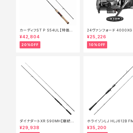
カーディフST P S54UL【特価ロッ
24ヴァンフォード 4000X
ド】【20】
セール_リール】【10】
¥42,804
¥25,226
20%OFF
10%OFF
ダイナダートXR S90MH【継続セ
ホライゾンLJ HLJ612B F
ール_ロッド】【10】
ロッド】【20】
¥29,938
¥35,200