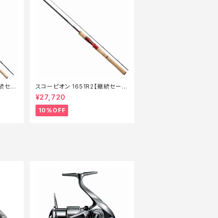
継続セー
スコーピオン 1651R2【継続セール
_ロッド】【10】
¥27,720
10%OFF