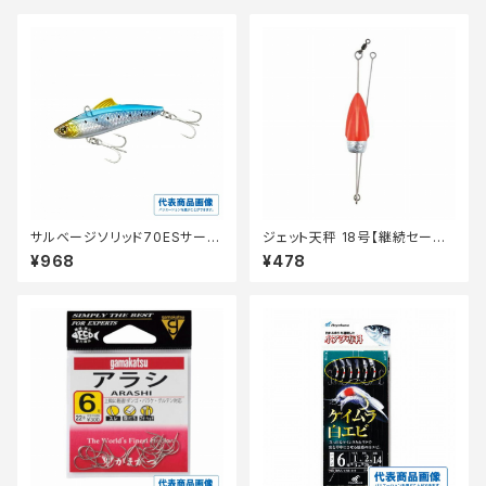
サルベージソリッド70ESサーフ
ジェット天秤 18号【継続セール_
エディションXG−V70V
仕掛】
¥968
¥478