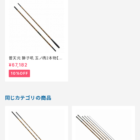
普天元 獅子吼 玉ノ柄2本物【継
続セール_ロッド】【10】
¥67,182
10%OFF
同じカテゴリの商品