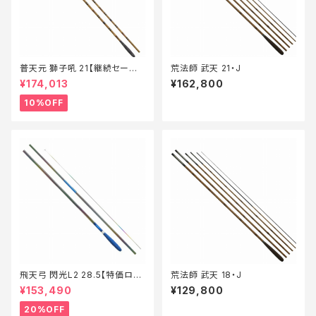
普天元 獅子吼 21【継続セール_
荒法師 武天 21・J
ロッド】【10】
¥174,013
¥162,800
10%OFF
飛天弓 閃光L2 28.5【特価ロッ
荒法師 武天 18・J
ド】【20】
¥153,490
¥129,800
20%OFF