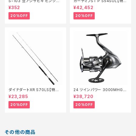
S−103 豆アジサビキ ピンクベ
カーディフST P S54SUL【特価
イト 1【特価仕掛】【20】
ロッド】【20】
¥352
¥42,452
20%OFF
20%OFF
ダイナダートXR S70LS【特価
24 ツインパワー 3000MHG
ロッド】【20】
【特価リール】【20】
¥23,285
¥38,720
20%OFF
20%OFF
その他の商品