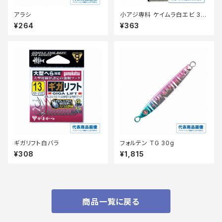
アラシ
小アジ専科 ケイムラ白エビ 3号
HS202 【継続セール_仕掛】
¥264
¥363
ギガリフト白バラ
フォルテン TG 30g
¥308
¥1,815
商品一覧に戻る