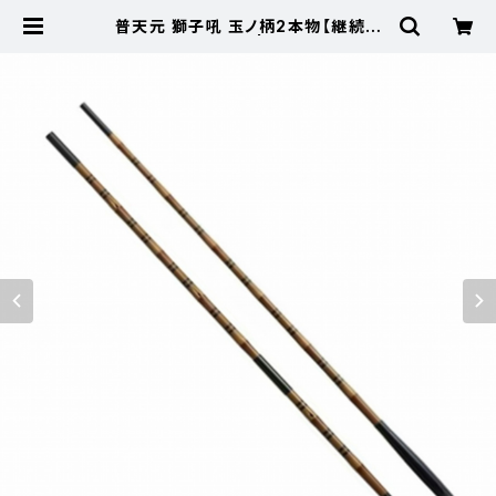
普天元 獅子吼 玉ノ柄2本物【継続セ
ール_ロッド】【10】 | 東海つり具 公
式オンラインストア