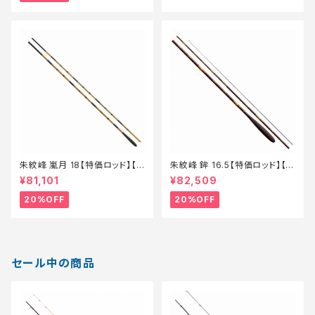
朱紋峰 嵐月 18【特価ロッド】【2
朱紋峰 鉾 16.5【特価ロッド】【2
0】
0】
¥81,101
¥82,509
20%OFF
20%OFF
セール中の商品