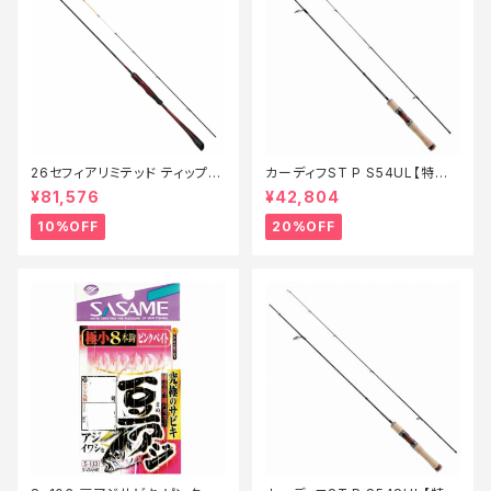
26セフィアリミテッド ティップエ
カーディフST P S54UL【特価
ギング S63ML+S【継続セール_
ロッド】【20】
¥81,576
¥42,804
ロッド】【10】
10%OFF
20%OFF