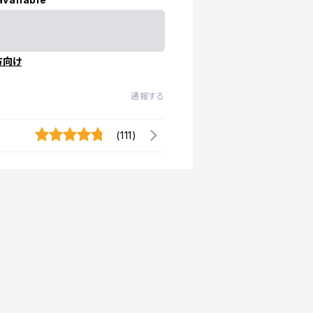
方向け
通報する
(111)