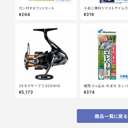
カン付チヌフッソコート
小あじ専科ツイストケイムラ
本3-6【継続セール_仕掛】
¥264
¥319
26ネクサーブ C3000HG
堤防ぶっ込み のませ エレ
ー仕掛 HD301ー12ー6
¥5,173
¥374
商品一覧に戻る