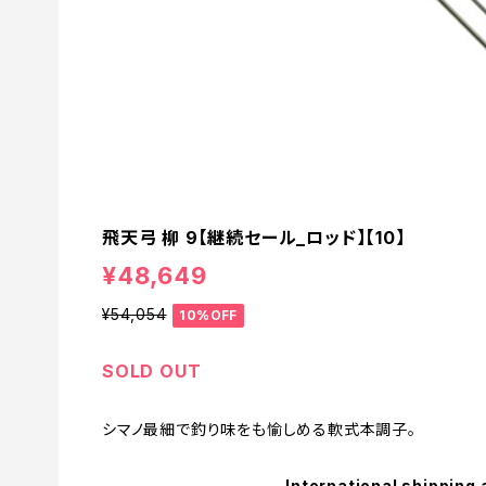
飛天弓 柳 9【継続セール_ロッド】【10】
¥48,649
¥54,054
10%OFF
SOLD OUT
シマノ最細で釣り味をも愉しめる軟式本調子。
International shipping 