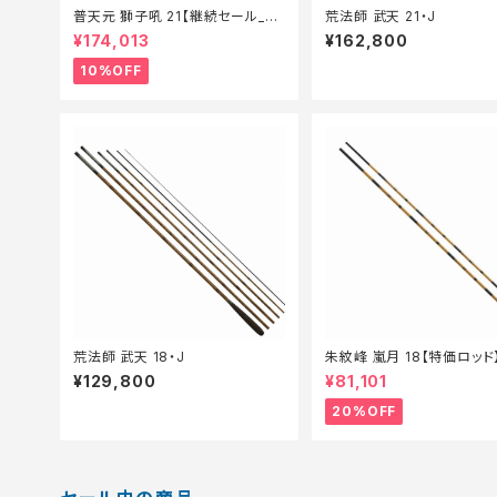
普天元 獅子吼 21【継続セール_ロ
荒法師 武天 21・J
ッド】【10】
¥174,013
¥162,800
10%OFF
荒法師 武天 18・J
朱紋峰 嵐月 18【特価ロッド】
¥129,800
¥81,101
20%OFF