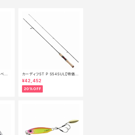
クベイト
カーディフST P S54SUL【特価ロ
ッド】【20】
¥42,452
20%OFF