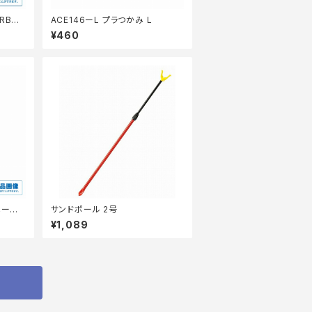
RB6
ACE146ーL プラつかみ L
¥460
ベータ
サンドポール 2号
¥1,089