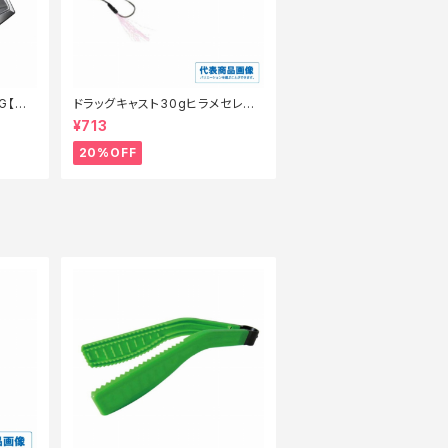
G【特
ドラッグキャスト30gヒラメセレク
ション【特価ルアー】【20】
¥713
20%OFF