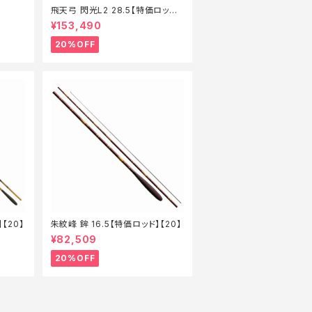
飛天弓 閃光L2 28.5【特価ロッド】
【20】
¥153,490
20%OFF
【20】
朱紋峰 鉾 16.5【特価ロッド】【20】
¥82,509
20%OFF