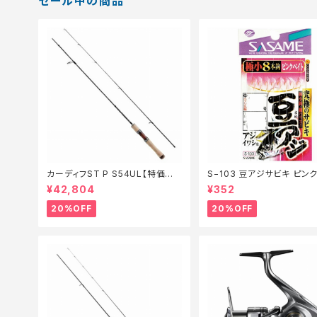
セール中の商品
カーディフST P S54UL【特価ロッ
S−103 豆アジサビキ ピン
ド】【20】
1【特価仕掛】【20】
¥42,804
¥352
20%OFF
20%OFF