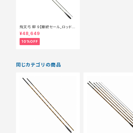
飛天弓 柳 9【継続セール_ロッド】
【10】
¥48,649
10%OFF
同じカテゴリの商品