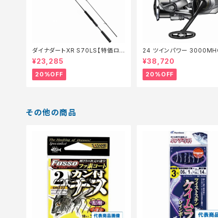
ダイナダートXR S70LS【特価ロッ
24 ツインパワー 3000MH
ド】【20】
価リール】【20】
¥23,285
¥38,720
20%OFF
20%OFF
その他の商品