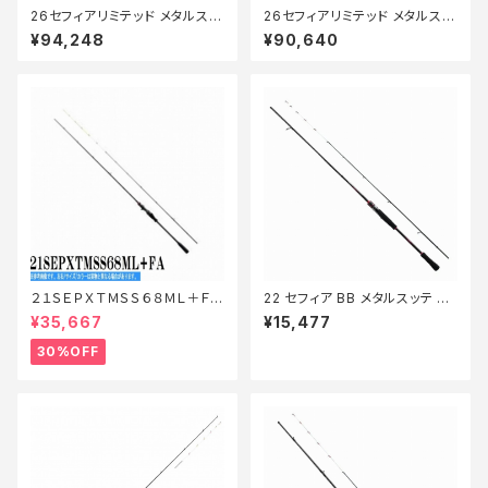
26セフィアリミテッド メタルスッ
26セフィアリミテッド メタルスッ
テ R-B68MHS
テ F-B63MHS
¥94,248
¥90,640
２１ＳＥＰＸＴＭＳＳ６８ＭＬ＋ＦＡ
22 セフィア BB メタルスッテ F-
【特価ロッド】【30】
S66ML-S
¥35,667
¥15,477
30%OFF