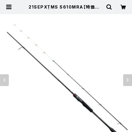
21SEPXTMS S610MRA【特価ロッ
ド】【30】 | 東海つり具 公式オンライ
ンストア