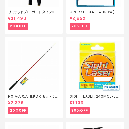
リミテッドプロ ガードタイツ3.0
UPGRADE X4 0.4 150m【特
FI−540X 黒 LB【特価装備】【2
価仕掛】【20】
¥31,490
¥2,852
0】
20%OFF
20%OFF
PG かんたん川池DX セット 36
SIGHT LASER 240MCL−L75
0【特価セット】【20】
Q 橙 0.2【特価仕掛】【30】
¥2,376
¥1,109
20%OFF
30%OFF