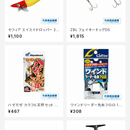
セフィア スイスイドロッパー 2.5
ZBL フェイキードッグDS
号 QS-Z25Y アカミドリ 001
¥1,100
¥1,815
ハゼだぜ カラフル天秤セット H
ワインドリーダー先糸フロロ 12
A110ー6ー0.8
ーS 10ｃm
¥467
¥308