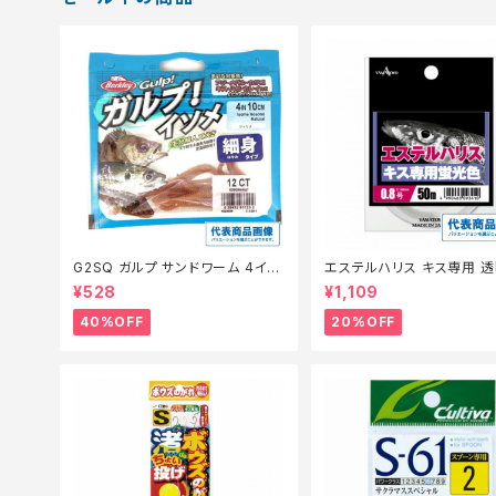
G2SQ ガルプ サンドワーム 4イン
エステルハリス キス専用 透
チ イソメ細身青イソメ(Camo)【特
m 0.6
¥528
¥1,109
価餌】【40】
40%OFF
20%OFF