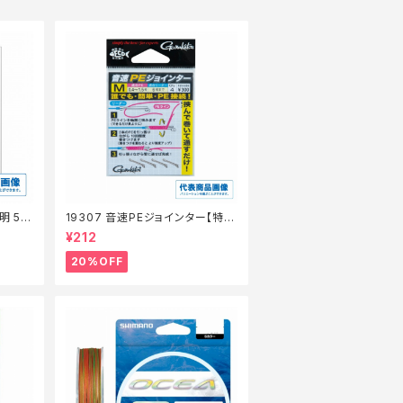
明 50
19307 音速PEジョインター【特価
仕掛】【20】
¥212
20%OFF