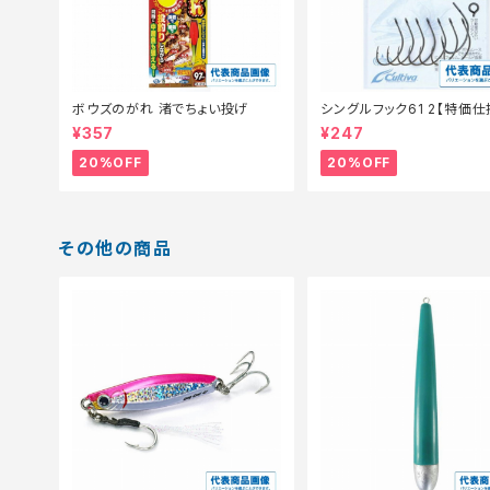
ボウズのがれ 渚でちょい投げ
シングルフック61 2【特価仕
0】
¥357
¥247
20%OFF
20%OFF
その他の商品