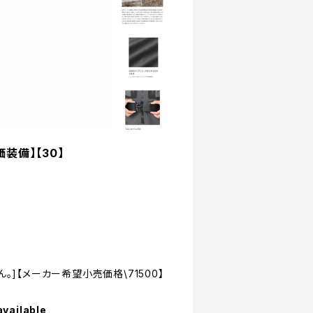
価装備】【30】
]【メーカー希望小売価格\71500】
available