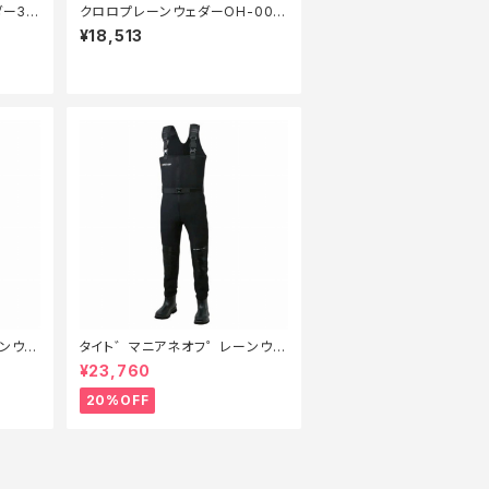
ー3.
クロロプレーンウェダーOH-006
備】【2
FフェルトM
¥18,513
ンウェ
タイト゛マニアネオフ゜レーンウェ
備】【2
タ゛ー フ゛ラック L【特価装備】【2
¥23,760
0】
20%OFF