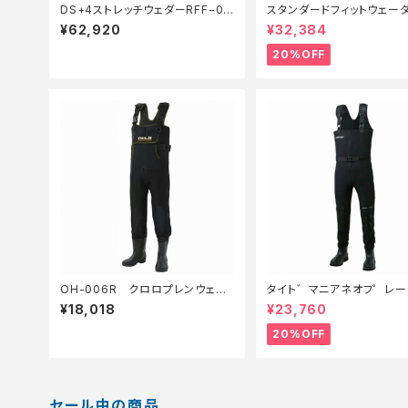
DS+4ストレッチウェダーRFF−00
スタンダードフィットウェーダ
0V 茶 XL
0FW−040X 黒 SB【特価装
¥62,920
¥32,384
0】
20%OFF
OH-006R クロロプレンウェー
タイト゛マニアネオフ゜レー
ダーラジアルLL
タ゛ー フ゛ラック M【特価装
¥18,018
¥23,760
0】
20%OFF
セール中の商品