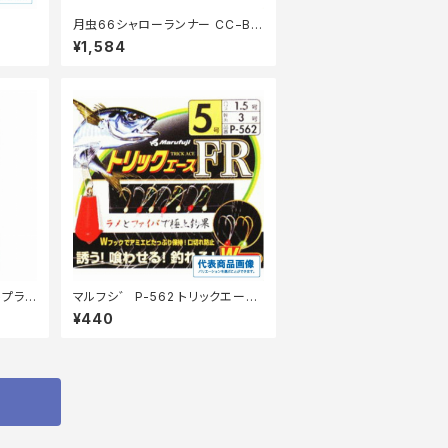
月虫66シャローランナー CC−BO
RA
¥1,584
トプライ
マルフシ゛ P-562 トリックエース
FR 3号
¥440