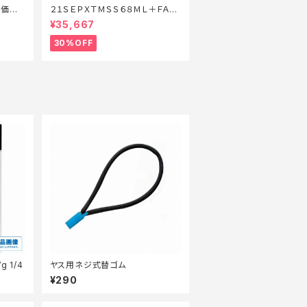
特価装
２１ＳＥＰＸＴＭＳＳ６８ＭＬ＋ＦＡ
【特価ロッド】【30】
¥35,667
30%OFF
g 1/4
ヤス用ネジ式替ゴム
¥290