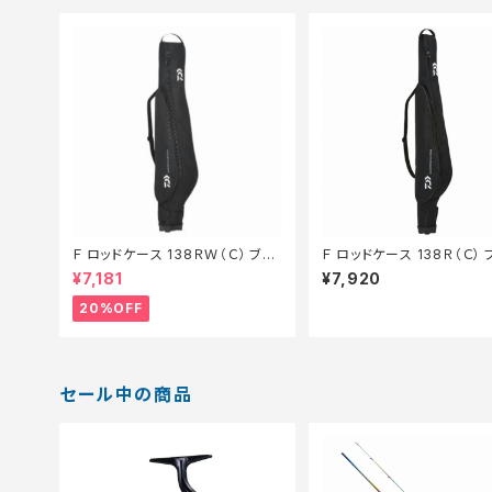
Ｆ ロッドケース 138ＲＷ（Ｃ） ブラ
Ｆ ロッドケース 138Ｒ（Ｃ） 
ック【特価装備】【20】
ク
¥7,181
¥7,920
20%OFF
セール中の商品