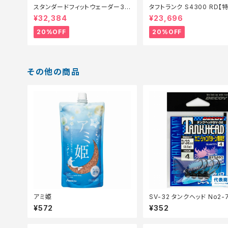
スタンダードフィットウェーダー3.
タフトランク S4300 RD【
0FW−040X 黒 SB【特価装備】【2
備】【20】
¥32,384
¥23,696
0】
20%OFF
20%OFF
その他の商品
アミ姫
SV-32 タンクヘッド No2-7
¥572
¥352