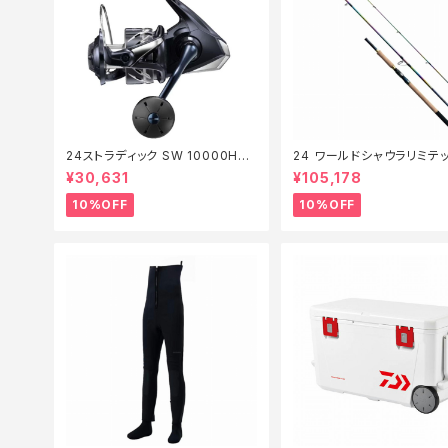
24ストラディック SW 10000HG
24 ワールドシャウラリミテッ
【継続セール_リール】【10】
053R-3【継続セール_ロッド
¥30,631
¥105,178
0】
10%OFF
10%OFF