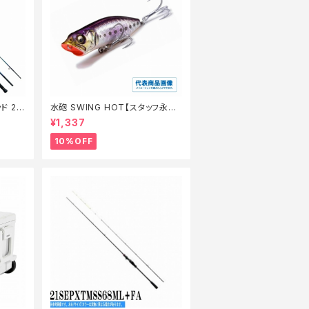
ド 21
水砲 SWING HOT【スタッフ永徳
】【1
夏のチニングオススメルアー】
¥1,337
10%OFF