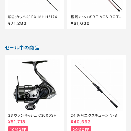
瞬鋭カワハギ ＥＸ ＭＨＨ?174
極鋭カワハギＲＴ ＡＧＳ ＢＯＴＴ
ＯＭ?2
¥71,280
¥61,600
セール中の商品
23 ヴァンキッシュ C2000SHG
24 炎月エクスチューン N-B 51
【継続セール_リール】【10】
0ML-FS/LEFT【特価ロッド】【2
¥51,718
¥40,692
0】
10%OFF
20%OFF