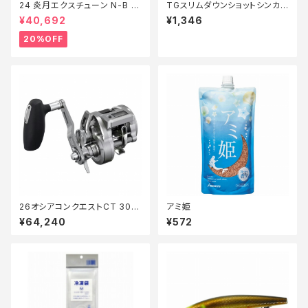
24 炎月エクスチューン N-B 51
TGスリムダウンショットシンカ
0ML-FS/LEFT【特価ロッド】【2
ー 1/2oz(14.0g)
¥40,692
¥1,346
0】
20%OFF
26オシアコンクエストCT 300
アミ姫
XG
¥64,240
¥572