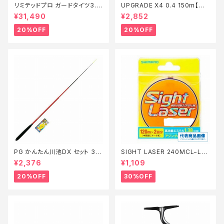
リミテッドプロ ガードタイツ3.0
UPGRADE X4 0.4 150m【特
FI−540X 黒 LB【特価装備】【2
価仕掛】【20】
¥31,490
¥2,852
0】
20%OFF
20%OFF
PG かんたん川池DX セット 36
SIGHT LASER 240MCL−L75
0【特価セット】【20】
Q 橙 0.2【特価仕掛】【30】
¥2,376
¥1,109
20%OFF
30%OFF