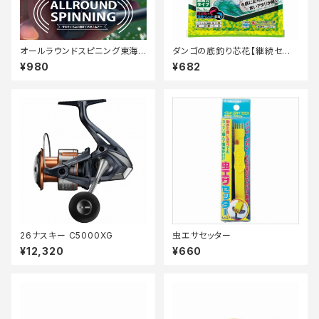
オールラウンドスピニング東海B
ダンゴの底釣り芯花【継続セー
K 3号100M付【Tオリ】
ル_エサ】
¥980
¥682
26ナスキー C5000XG
虫エサセッター
¥12,320
¥660