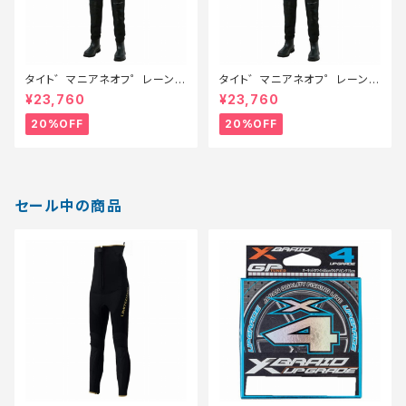
タイト゛マニアネオフ゜レーンウ
タイト゛マニアネオフ゜レーンウ
ェタ゛ー フ゛ラック M【特価装
ェタ゛ー フ゛ラック L【特価装
¥23,760
¥23,760
備】【20】
備】【20】
20%OFF
20%OFF
セール中の商品