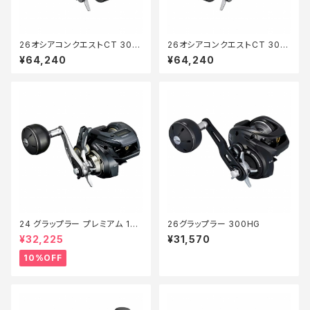
26オシアコンクエストCT 300
26オシアコンクエストCT 301X
XG
G
¥64,240
¥64,240
24 グラップラー プレミアム 150
26グラップラー 300HG
XG 新製品2024【継続セール_
¥32,225
¥31,570
リール】【10】
10%OFF