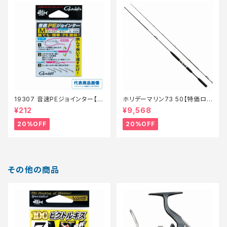
19307 音速PEジョインター【特
ホリデーマリン73 50【特価ロッ
価仕掛】【20】
ド】【20】
¥212
¥9,568
20%OFF
20%OFF
その他の商品