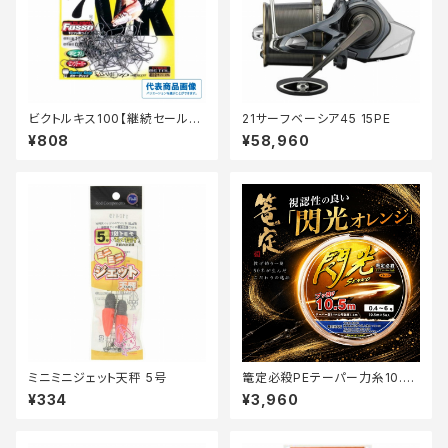
ビクトルキス100【継続セール_
21サーフベーシア45 15PE
仕掛】
¥808
¥58,960
ミニミニジェット天秤 5号
篭定必殺PEテーパー力糸10.5
m・5本巻・閃光0.4〜6号【篭
¥334
¥3,960
定】