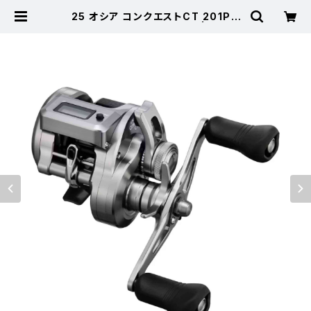
25 オシア コンクエストCT 201PG
【継続セール_リール】【10】 | 東海つ
り具 公式オンラインストア