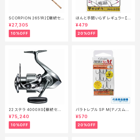
SCORPION 2651R2【継続セ
ほんと手間いらず レギュラー【特
ール_ロッド】【10】
価仕掛】【20】
¥27,305
¥479
10%OFF
20%OFF
22 ステラ 4000XG【継続セー
バラ トレブル SP M(ナノスムー
ル_リール】【10】
スコート)【特価仕掛】【20】
¥75,240
¥570
10%OFF
20%OFF