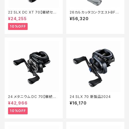
22 SLX DC XT 70【継続セー
26カルカッタコンクエストBFS
ル_リール】【10】
LTD XG L
¥24,255
¥56,320
10%OFF
24 メタニウム DC 70【継続セ
24 SLX 70 新製品2024
ール_リール】【10】
¥42,966
¥16,170
10%OFF