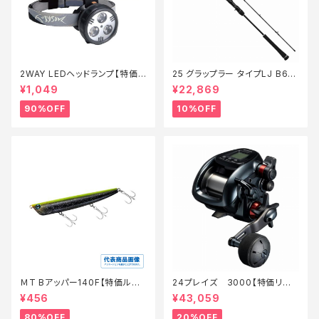
2WAY LEDヘッドランプ【特価
25 グラップラー タイプLJ B63-
装備】【90】
3【継続セール_ロッド】【10】
¥1,049
¥22,869
90%OFF
10%OFF
ＭT Bアッパー140F【特価ルア
24プレイズ 3000【特価リー
ー】【80】
ル】【20】
¥456
¥43,059
80%OFF
20%OFF