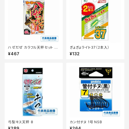
ハゼだぜ カラフル天秤セット H
ぎょぎょライト37（2本入）
A110ー6ー0.8
¥467
¥132
弓型キス天秤 8
カン付チヌ 1号 NSB
¥289
¥264