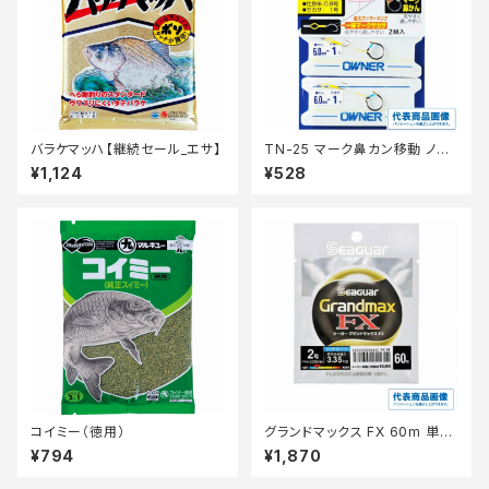
バラケマッハ【継続セール_エサ】
TN-25 マーク鼻カン移動 ノー
マル 6
¥1,124
¥528
コイミー（徳用）
グランドマックス FX 60m 単品
1.5号【継続セール_仕掛】
¥794
¥1,870