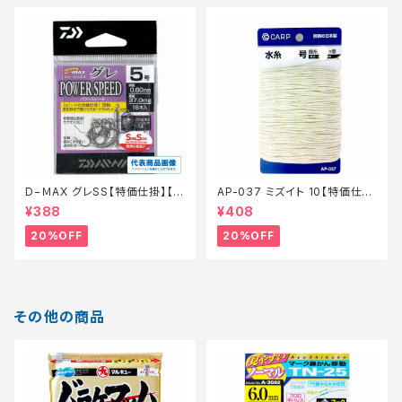
D−ＭAX グレSS【特価仕掛】【2
AP-037 ミズイト 10【特価仕
0】
掛】【20】
¥388
¥408
20%OFF
20%OFF
その他の商品