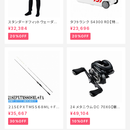
スタンダードフィットウェーダー
タフトランク S4300 RD【特価
3.0FW−040X 黒 SB【特価装
装備】【20】
¥32,384
¥23,696
備】【20】
20%OFF
20%OFF
２１ＳＥＰＸＴＭＳＳ６８ＭＬ＋ＦＡ
24 メタニウム DC 70XG【継続
【特価ロッド】【30】
セール_リール】【10】
¥35,667
¥49,104
30%OFF
10%OFF