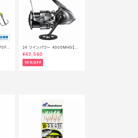
70Ｆ
24 ツインパワー 4000MHG【継
】【1
続セール_リール】【10】
¥43,560
10%OFF