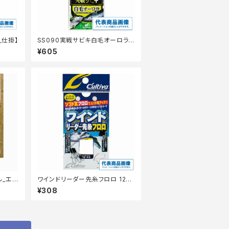
_仕掛】
SS090実戦サビキ白毛オーロラ1
0号
¥605
ル_エ
ワインドリーダー先糸フロロ 12ー
S 10ｃm
¥308