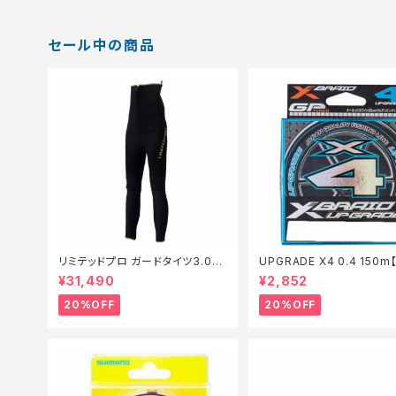
セール中の商品
リミテッドプロ ガードタイツ3.0FI
UPGRADE X4 0.4 150
−540X 黒 LB【特価装備】【20】
仕掛】【20】
¥31,490
¥2,852
20%OFF
20%OFF