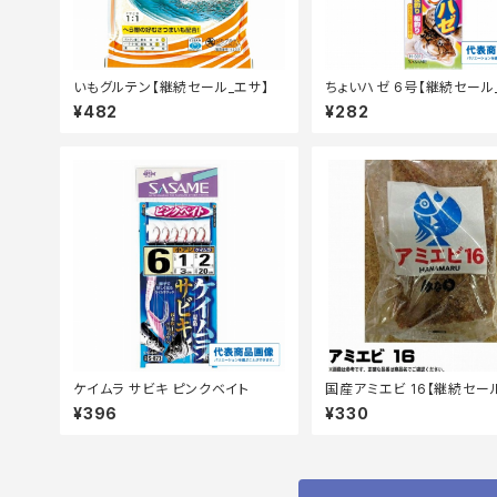
いもグルテン【継続セール_エサ】
ちょいハゼ 6号【継続セール
¥482
¥282
ケイムラ サビキ ピンクベイト
国産アミエビ 16【継続セー
サ】
¥396
¥330