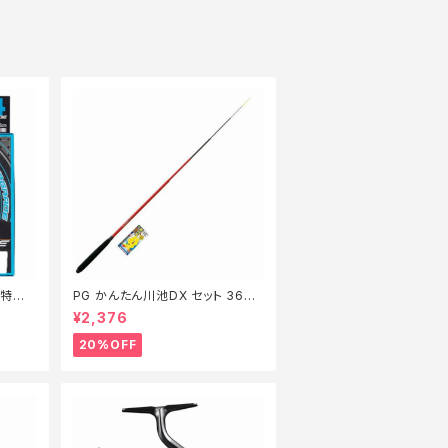
m【特価
PG かんたん川池DX セット 360
【特価セット】【20】
¥2,376
20%OFF