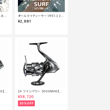
.8号1
オールマイティーサーフPE1.2 20
0m【Tオリ】
¥2,981
XG【特
24 ツインパワー 3000MHG【特
価リール】【20】
¥38,720
20%OFF