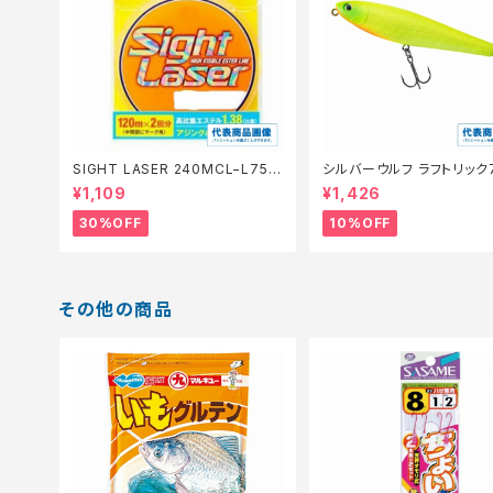
SIGHT LASER 240MCL−L75Q
シルバーウルフ ラフトリック
橙 0.2【特価仕掛】【30】
【スタッフ永徳浜名湖セレクト
¥1,109
¥1,426
0】
30%OFF
10%OFF
その他の商品