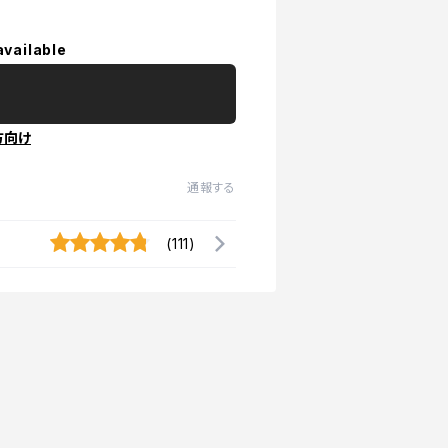
available
方向け
通報する
(111)