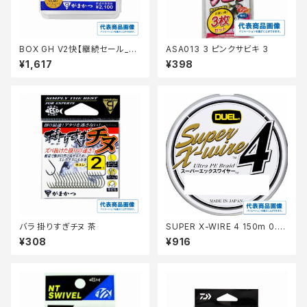
BOX GH V2快【継続セール_仕
ASA013 3 ピンクサビキ 3
掛】
¥1,617
¥398
バラ 掛りすぎチヌ 茶
SUPER X-WIRE 4 150m 0.6
号 S シルバー【継続セール_仕
¥308
¥916
掛】