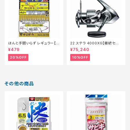
ほんと手間いらず レギュラー【特
22 ステラ 4000XG【継続セー
価仕掛】【20】
ル_リール】【10】
¥479
¥75,240
20%OFF
10%OFF
その他の商品