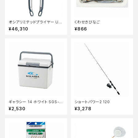
オシアリミテッドプライヤー UD
くわせきびなご
-211Z オシアネイヒ゛ー
¥46,310
¥866
ギャラシー 14 ホワイト SGS-1
ショートパワー2 120
4WH
¥2,530
¥3,278