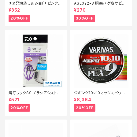
チヌ発泡落し込み目印 ピンク
ASE022-8 胴突ハゲ皮サビキ
【特価仕掛】【20】
8【特価仕掛】【30】
¥352
¥270
20%OFF
30%OFF
鏡牙フックSS チラシアシスト
ジギング10×10マッツスパワーP
【特価仕掛】【20】
PEX9 300m 2号【特価仕掛】
¥521
¥8,364
【20】
20%OFF
20%OFF