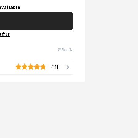
available
方向け
通報する
(111)