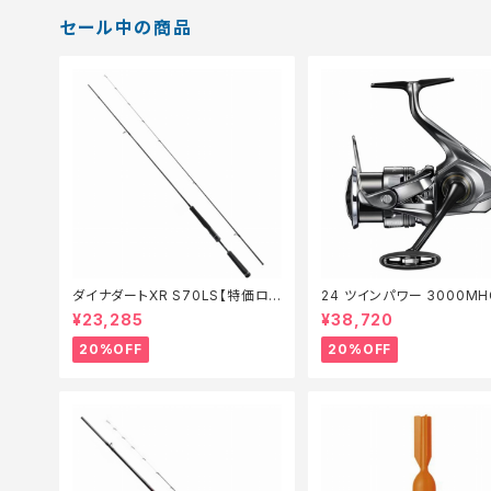
セール中の商品
ダイナダートXR S70LS【特価ロッ
24 ツインパワー 3000MH
ド】【20】
価リール】【20】
¥23,285
¥38,720
20%OFF
20%OFF