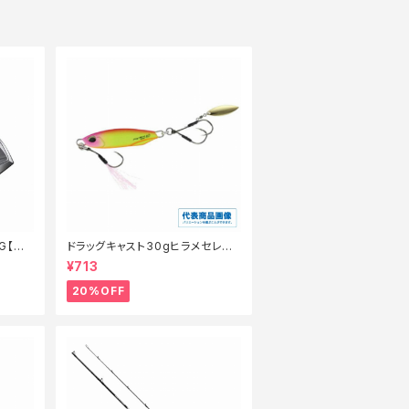
G【特
ドラッグキャスト30gヒラメセレク
ション【特価ルアー】【20】
¥713
20%OFF