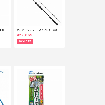
6【特価
25 グラップラー タイプLJ B63-3
【継続セール_ロッド】【10】
¥22,869
10%OFF