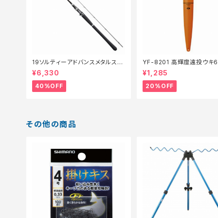
19ソルティーアドバンスメタルスッ
YF-8201 高輝度遠投ウキ
テ B66MLS【特価竿】【40】
仕掛】【20】
¥6,330
¥1,285
40%OFF
20%OFF
その他の商品