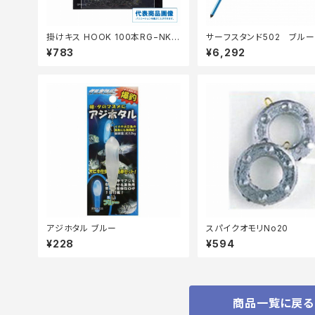
掛けキス HOOK 100本RG−NK1
サーフスタンド502 ブルー
N【継続セール_仕掛】
¥783
¥6,292
アジホタル ブルー
スパイクオモリNo20
¥228
¥594
商品一覧に戻る