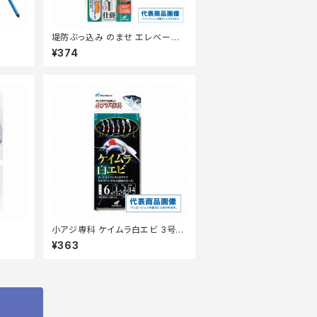
堤防ぶっ込み のませ エレベータ
ー仕掛 HD301ー12ー6
¥374
小アジ専科 ケイムラ白エビ 3号 H
S202 【継続セール_仕掛】
¥363