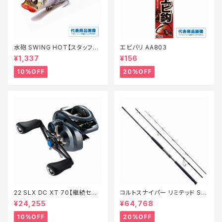
水砲 SWING HOT【スタッフ永
エビバリ AA803
徳夏のチニングオススメルアー】
¥1,337
¥156
10%OFF
20%OFF
22 SLX DC XT 70【継続セー
コルトスナイパー リミテッド S1
ル_リール】【10】
00MH-3【特価ロッド】【20】
¥24,255
¥64,768
10%OFF
20%OFF