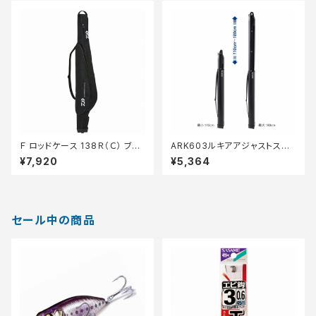
Ｆ ロッドケース 138Ｒ（Ｃ） ブラ
ARK603ルキアアジャストスリ
ック
ムロッドケース110から180cm
¥7,920
¥5,364
セール中の商品