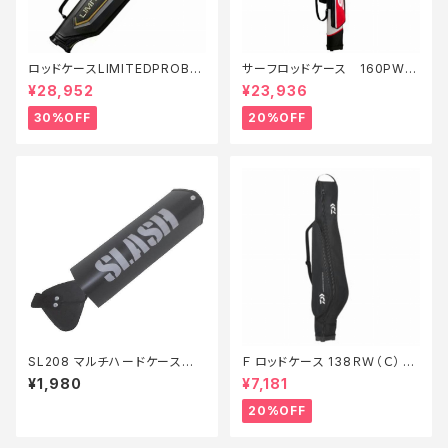
ロッドケースLIMITEDPROBR
サーフロッドケース 160PW
−111S 黒 125【特価装備】【30】
(F)【特価装備】【20】
¥28,952
¥23,936
30%OFF
20%OFF
SL208 マルチハードケース
Ｆ ロッドケース 138ＲＷ（Ｃ） ブ
デルタ25
ラック【特価装備】【20】
¥1,980
¥7,181
20%OFF