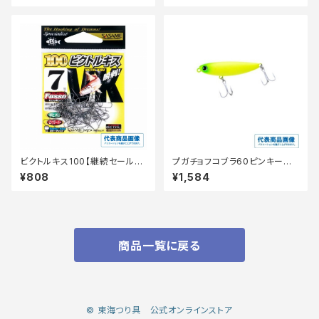
ビクトルキス100【継続セール_
プガチョフコブラ60ピンキーペ
仕掛】
ッパー
¥808
¥1,584
商品一覧に戻る
© 東海つり具 公式オンラインストア