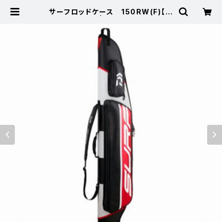
サーフロッドケース 150RW(F)【特
価装備】【20】 | 東海つり具 公式オ
ンラインストア