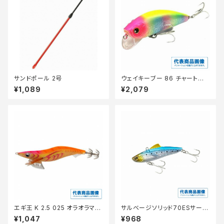
サンドポール 2号
ウェイキーブー 86 チャートヘッ
ドボラ
¥1,089
¥2,079
エギ王 K 2.5 025 オラオラマン
サルベージソリッド70ESサーフ
ゴー【継続セール_ルアー】
エディションXG−V70V
¥1,047
¥968