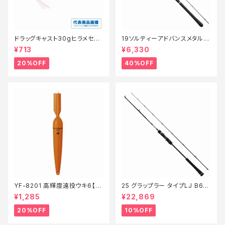
ドラッグキャスト30gヒラメセレ
19ソルティーアドバンスメタルス
クション【特価ルアー】【20】
ッテ B66MLS【特価竿】【40】
¥713
¥6,330
20%OFF
40%OFF
YF-8201 高輝度遠投ウキ6【特
25 グラップラー タイプLJ B63-
価仕掛】【20】
3【継続セール_ロッド】【10】
¥1,285
¥22,869
20%OFF
10%OFF