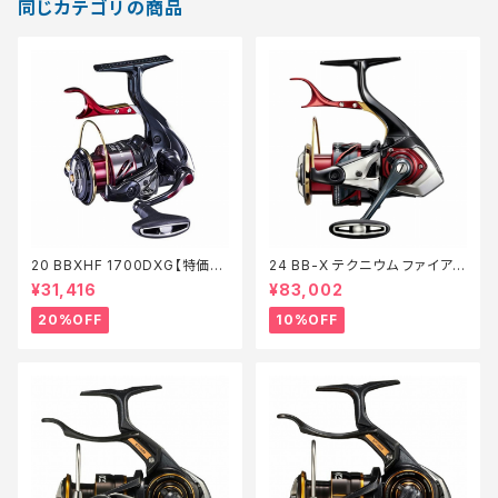
同じカテゴリの商品
20 BBXHF 1700DXG【特価リ
24 BB-X テクニウム ファイアブ
ール】【20】
ラッド C3000DXG SL【継続セ
¥31,416
¥83,002
ール_リール】【10】
20%OFF
10%OFF