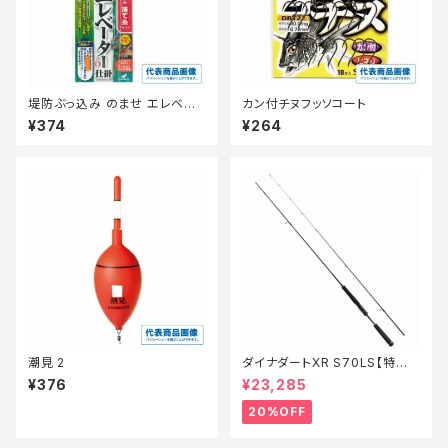
堤防ぶっ込み のませ エレベー
カン付チヌフッソコート
ター仕掛 HD301ー12ー6
¥374
¥264
潮見 2
ダイナダートXR S70LS【特価
ロッド】【20】
¥376
¥23,285
20%OFF