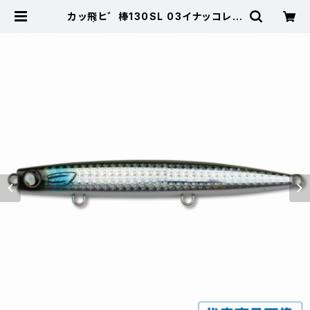
カッ飛ヒ゛棒130SL 03イナッコレン
ス゛ | 東海つり具 公式オンラインス
トア