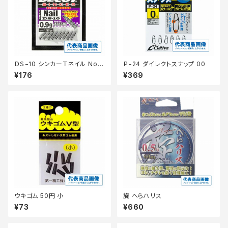
ＤＳ−10 シンカーＴネイル No
Ｐ−24 ダイレクトスナップ 00
0．6ｇ
¥176
¥369
ウキゴム 50円 小
旋 へらハリス
¥73
¥660