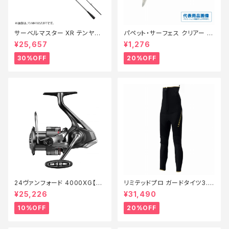
サーベルマスター XR テンヤ
パペット・サーフェス クリアー 0
73MH 185R【特価ロッド】【30】
1【特価ルアー】【20】
¥25,657
¥1,276
30%OFF
20%OFF
24ヴァンフォード 4000XG【継
リミテッドプロ ガードタイツ3.0
続セール_リール】【10】
FI−540X 黒 LB【特価装備】【2
¥25,226
¥31,490
0】
10%OFF
20%OFF