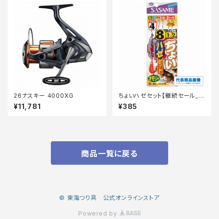
26ナスキー 4000XG
ちょいハゼセット【継続セール_仕
掛】
¥11,781
¥385
商品一覧に戻る
© 東海つり具 公式オンラインストア
Powered by