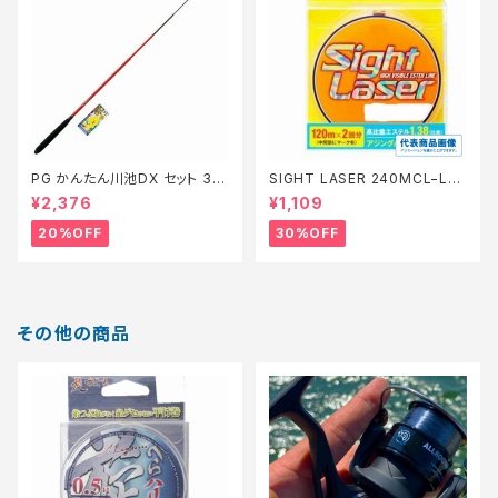
PG かんたん川池DX セット 36
SIGHT LASER 240MCL−L75
0【特価セット】【20】
Q 橙 0.2【特価仕掛】【30】
¥2,376
¥1,109
20%OFF
30%OFF
その他の商品