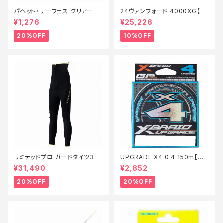
パペット・サーフェス クリアー 0
24ヴァンフォード 4000XG【継
1【特価ルアー】【20】
続セール_リール】【10】
¥1,276
¥25,226
20%OFF
10%OFF
リミテッドプロ ガードタイツ3.0
UPGRADE X4 0.4 150m【特
FI−540X 黒 LB【特価装備】【2
価仕掛】【20】
¥31,490
¥2,852
0】
20%OFF
20%OFF