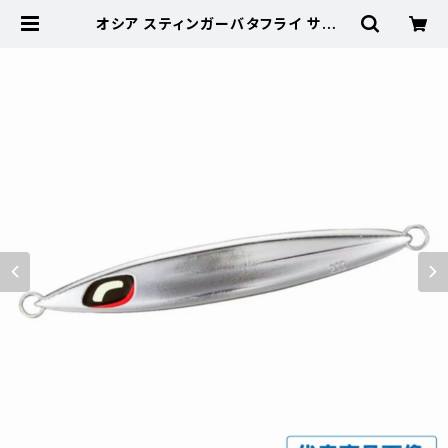
オシア スティンガーバタフライ サーデ
ィンウェーバー 200g JT-420P シ
ルハ゛ーミラー 014 | 東海つり具
公式オンラインストア