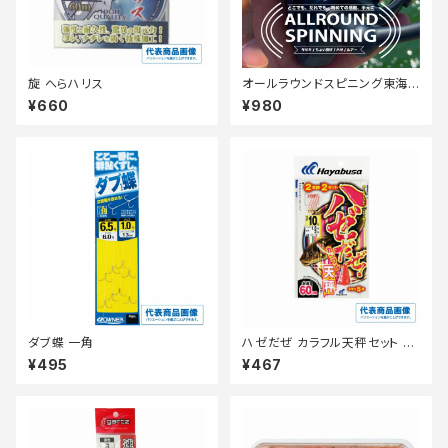
旋 へらハリス
オールラウンドスピニング東海B
K 3号100M付【Tオリ】
¥660
¥980
ダブ蝶 一角
ハゼだぜ カラフル天秤セット H
A110ー6ー0.8
¥495
¥467