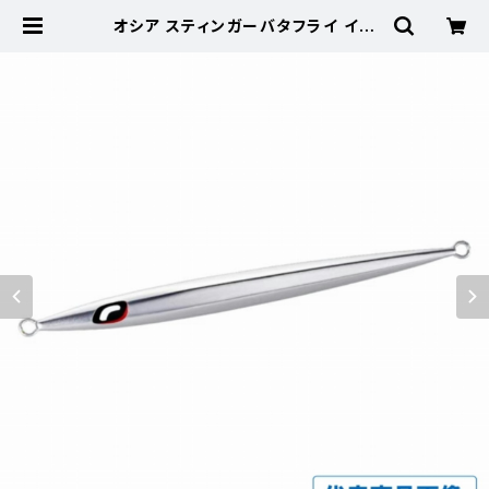
オシア スティンガーバタフライ イー
ジーペブル 100g JV-C10S シル
ハ゛ーミラー 012 | 東海つり具 公
式オンラインストア