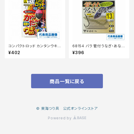
コンパクトロッド カンタンウキ釣
68154 バラ 管付うなぎ・あなご
りセット 堤防用 HA176 S
茶
¥402
¥396
商品一覧に戻る
© 東海つり具 公式オンラインストア
Powered by