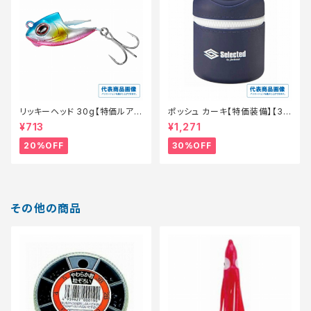
リッキーヘッド 30g【特価ルア
ポッシュ カーキ【特価装備】【3
ー】【20】
0】
¥713
¥1,271
20%OFF
30%OFF
その他の商品