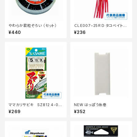
やわらか君粒ぞろい （セット）
ＣＬＥ007−25ＲＤ タコベイト
2．5号 ＲＤ
¥440
¥236
ママカリサビキ SZ812 4-0.8
NEW はっぽう糸巻
【継続セール_仕掛】
¥269
¥352