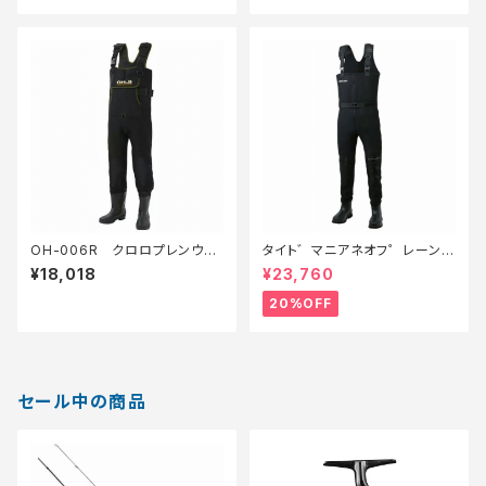
OH-006R クロロプレンウェ
タイト゛マニアネオフ゜レーンウ
ーダーラジアルLL
ェタ゛ー フ゛ラック M【特価装
¥18,018
¥23,760
備】【20】
20%OFF
セール中の商品