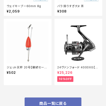
ウェイキーブー60mm 8g
バラ 掛りすぎチヌ 茶
¥2,059
¥308
ジェット天秤 20号【継続セール_
24ヴァンフォード 4000XG【継
仕掛】
続セール_リール】【10】
¥502
¥25,226
10%OFF
商品一覧に戻る