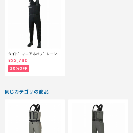
タイト゛マニアネオフ゜レーンウ
ェタ゛ー フ゛ラック L【特価装
¥23,760
備】【20】
20%OFF
同じカテゴリの商品