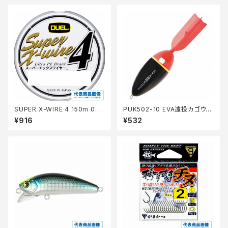
SUPER X-WIRE 4 150m 0.6
PUK502-10 EVA遠投カゴウキ
号 S シルバー【継続セール_仕
10号
¥916
¥532
掛】