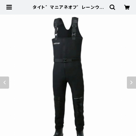
タイト゛マニアネオフ゜レーンウェ
タ゛ー フ゛ラック L【特価装備】【20】
| 東海つり具 公式オンラインストア